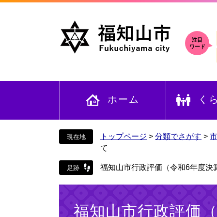
ペ
メ
ー
ニ
ジ
ュ
の
ー
注目
ワード
先
を
頭
飛
で
ば
す
し
ホーム
く
。
て
本
文
へ
トップページ
>
分類でさがす
>
て
福知山市行政評価（令和6年度決
本
文
福知山市行政評価（