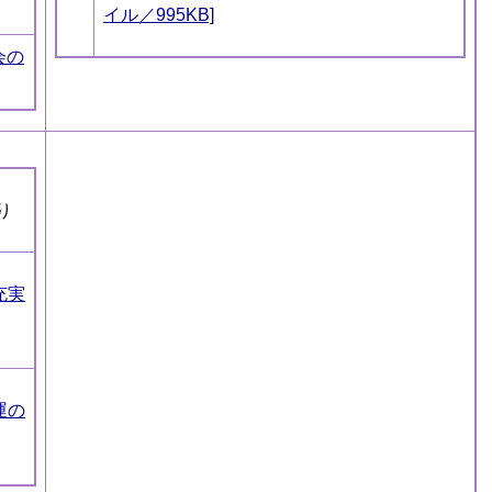
イル／995KB]
会の
り
充実
運の