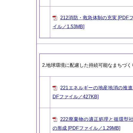
212消防・救急体制の充実 [PDF
イル／1.53MB]
2.地球環境に配慮した持続可能なまちづく
221エネルギーの地産地消の推進 
DFファイル／427KB]
222廃棄物の適正処理と循環型
の形成 [PDFファイル／1.29MB]