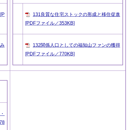
[P
131良質な住宅ストックの形成と移住促進
[PDFファイル／353KB]
組み
132関係人口としての福知山ファンの獲得
[PDFファイル／770KB]
出・
78