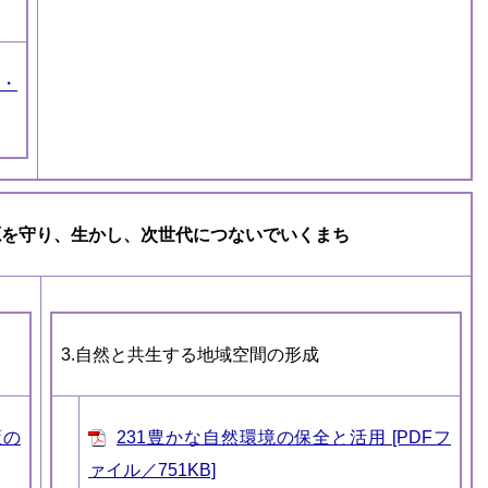
計・
源を守り、生かし、次世代につないでいくまち
3.自然と共生する地域空間の形成
策の
231豊かな自然環境の保全と活用 [PDFフ
ァイル／751KB]