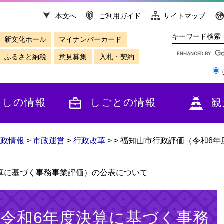
本文へ
ご利用ガイド
サイトマップ
キーワード検索
新文化ホール
マイナンバーカード
ふるさと納税
意見募集
入札・契約
らしの情報
しごとの情報
観
市政情報
>
市政運営
>
行政改革
>
>
福知山市行政評価（令和6年
算に基づく事務事業評価）の公表について
令和6年度決算に基づく事務