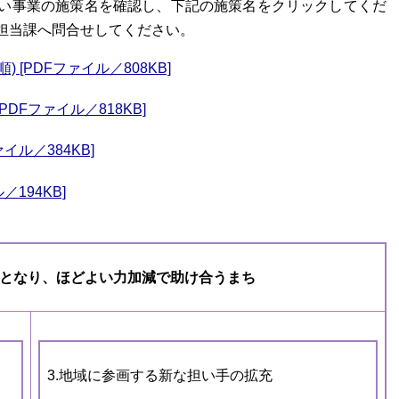
い事業の施策名を確認し、下記の施策名をクリックしてくだ
担当課へ問合せしてください。
 [PDFファイル／808KB]
PDFファイル／818KB]
イル／384KB]
194KB]
手となり、ほどよい力加減で助け合うまち
3.地域に参画する新な担い手の拡充