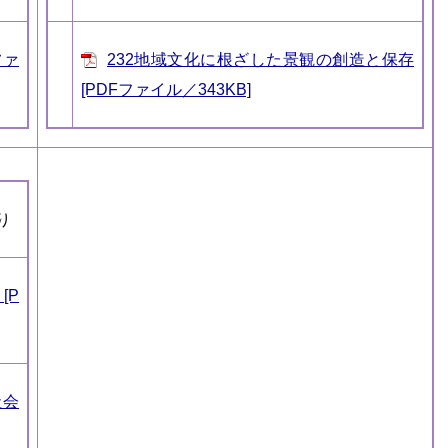
ファ
232地域文化に根ざした景観の創造と保存
[PDFファイル／343KB]
り
[P
社会