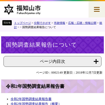
ペ
メ
ー
ニ
ジ
ュ
の
ー
先
を
トップページ
>
分類でさがす
>
市政情報
>
広報・広聴・情報公開
>
統
頭
飛
計
>
>
国勢調査結果報告について
で
ば
す
し
本
。
て
国勢調査結果報告について
文
本
文
へ
ページ内目次
ページID：0002149
更新日：2018年12月7日更新
令和2年国勢調査結果報告書
令和2年国勢調査結果報告書
令和2年国勢調査結果報告（概要）