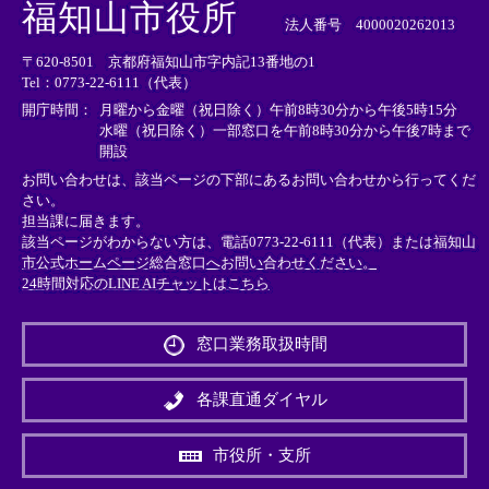
外
外
外
福知山市役所
部
部
部
法人番号 4000020262013
リ
リ
リ
〒620-8501 京都府福知山市字内記13番地の1
ン
ン
ン
Tel：0773-22-6111（代表）
ク
ク
ク
＞
＞
＞
開庁時間：
月曜から金曜（祝日除く）午前8時30分から午後5時15分
水曜（祝日除く）一部窓口を午前8時30分から午後7時まで
開設
お問い合わせは、該当ページの下部にあるお問い合わせから行ってくだ
さい。
担当課に届きます。
該当ページがわからない方は、電話0773-22-6111（代表）または
福知山
市公式ホームページ総合窓口へお問い合わせください。
24時間対応のLINE AIチャットはこちら
＜
外
窓口業務取扱時間
部
リ
ン
各課直通ダイヤル
ク
＞
市役所・支所