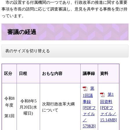
市の設置する付属機関の一つであり、行政改革の推進に関する重要
事項を市長の諮問に応じて調査審議し、意見を具申する事務を受け持
っています。
審議の経過
表のサイズを切り替える
区分
日程
おもな内容
議事録
資料
第
第1
1回議
令和8
令和8年5
事録
回資料
次期行政改革大綱
年度
月20日(水
[PDFフ
[PDFフ
について
曜日)
ァイル
ァイル／
第1回
／
15.14MB]
579KB]