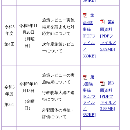
394KB]
第
施策レビュー実施
第4
4回議
令和5年11
令和5
結果を踏まえた対
事録
回資料
月20日
年度
応方針について
[PDFフ
[PDFフ
（月曜
ァイル
ァイル／
第4回
次年度施策レビュ
日）
／
5.89MB]
ーについて
339KB]
施策レビューの実
第
施結果について
第3
令和5年10
3回議
令和5
事録
回資料
月13日
行政改革大綱の進
年度
[PDFフ
[PDFフ
捗について
（金曜
ァイル
ァイル／
第3回
日）
／
3.88MB]
外郭団体の点検・
352KB]
評価について