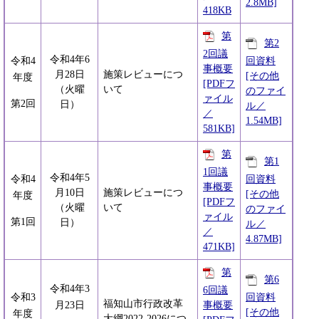
2.8MB]
418KB
第
第2
2回議
令和4年6
回資料
令和4
事概要
月28日
施策レビューにつ
[その他
年度
[PDFフ
（火曜
いて
のファイ
ァイル
第2回
日）
ル／
／
1.54MB]
581KB]
第
第1
1回議
令和4年5
回資料
令和4
事概要
月10日
施策レビューにつ
[その他
年度
[PDFフ
（火曜
いて
のファイ
ァイル
第1回
日）
ル／
／
4.87MB]
471KB]
第
第6
令和4年3
6回議
回資料
令和3
福知山市行政改革
事概要
月23日
[その他
年度
大綱2022-2026につ