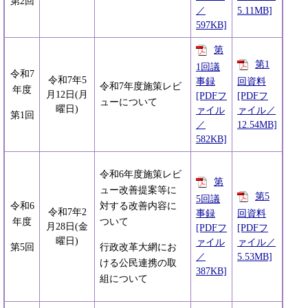
第2回
／
5.11MB]
597KB]
第
第1
1回議
令和7
令和7年5
事録
回資料
令和7年度施策レビ
年度
月12日(月
[PDFフ
[PDFフ
ューについて
曜日)
ァイル
ァイル／
第1回
／
12.54MB]
582KB]
令和6年度施策レビ
第
ュー改善提案等に
第5
5回議
令和6
対する改善内容に
令和7年2
事録
回資料
年度
ついて
月28日(金
[PDFフ
[PDFフ
曜日)
ァイル
ァイル／
第5回
行政改革大網にお
／
5.53MB]
ける公民連携の取
387KB]
組について