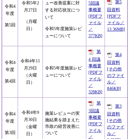
第5
令和5年2
ュー改善提案に対
5回議
令和4
事概要
回資料
月27日
する対応状況につ
年度
[PDFフ
[PDFフ
いて
（月曜
ァイル
ァイル／
第5回
日）
令和5年度施策レビ
／
13.36MB]
377KB]
ューについて
第
第4
4 回議
令和4年11
回資料
令和4
事概要
月29日
令和5年度施策レビ
[その他
年度
[PDFフ
（火曜
ューについて
のファイ
ァイル
第4回
ル／
日）
／
846KB]
328KB]
第
第3
3回議
令和4年9
施策レビューの実
回資料
令和4
事概要
月30日
施結果を踏まえた
[その他
年度
[PDFフ
市政の経営改善に
（金曜
のファイ
ァイル
第3回
ついて
ル／
日）
／