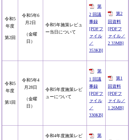
第
第2
2 回議
令和5年6
令和5
事録
回資料
月2日
令和5年施策レビュ
年度
[PDFフ
[PDFフ
ー当日について
（金曜
ァイル
ァイル／
第2回
日）
／
2.33MB]
353KB]
第
第1
1 回議
令和5年4
令和5
事録
回資料
月28日
令和5年度施策レビ
年度
[PDFフ
[PDFフ
ューについて
（金曜
ァイル
ァイル／
第1回
日）
／
1.26MB]
330KB]
第
令和4年度施策レビ