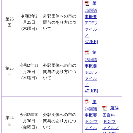
第
26回議
令和3年2
外郭団体への市の
事概要
第26
月25日
関与のあり方につ
[PDFフ
回
(木曜日)
いて
ァイル
／
372KB]
第
25回議
令和2年11
外郭団体への市の
事概要
第25
月26日
関与のあり方につ
[PDFフ
回
(木曜日)
いて
ァイル
／
471KB]
第
第24
24回議
令和2年10
外郭団体への市の
事概要
回資料
第24
月30日
関与のあり方につ
[PDFフ
[PDFフ
回
(金曜日)
いて
ァイル
ァイル／