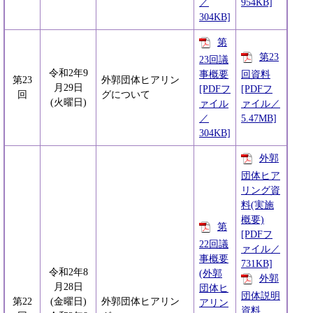
／
954KB]
304KB]
第
第23
23回議
令和2年9
事概要
回資料
第23
外郭団体ヒアリン
月29日
[PDFフ
[PDFフ
回
グについて
(火曜日)
ァイル
ァイル／
／
5.47MB]
304KB]
外郭
団体ヒア
リング資
料(実施
概要)
第
[PDFフ
22回議
ァイル／
事概要
731KB]
令和2年8
(外郭
外郭
月28日
団体ヒ
団体説明
第22
(金曜日)
外郭団体ヒアリン
アリン
資料