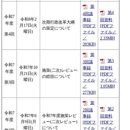
第
第4
4回議
令和7
令和8年2
事録
回資料
次期行政改革大綱
年度
月17日(火
[PDFフ
[PDFフ
の策定について
曜日)
ァイル
ァイル／
第4回
／
2.33MB]
283KB]
第
第3
3回議
令和7
令和7年10
事録
回資料
施策(二次)レビュー
年度
月21日(火
[PDFフ
[PDFフ
の総括について
曜日)
ァイル
ァイル／
第3回
／
3.05MB]
277KB]
第
第2
2回議
令和7
令和7年6
令和7年度施策レビ
事録
回資料
年度
月9日(月
ュー(二次レビュー)
[PDFフ
[PDFフ
曜日)
について
ァイル
ァイル／