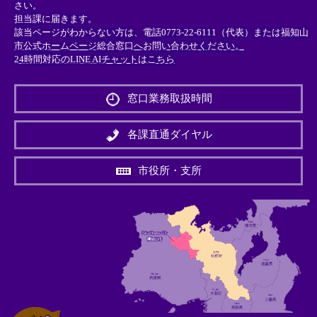
さい。
担当課に届きます。
該当ページがわからない方は、電話0773-22-6111（代表）または
福知山
市公式ホームページ総合窓口へお問い合わせください。
24時間対応のLINE AIチャットはこちら
＜
外
窓口業務取扱時間
部
リ
ン
各課直通ダイヤル
ク
＞
市役所・支所