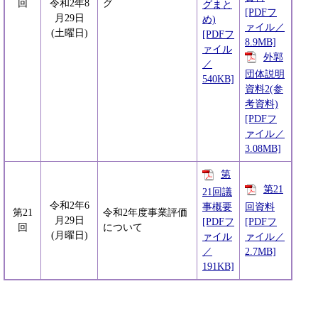
回
令和2年8
グ
グまと
[PDFフ
月29日
め)
ァイル／
(土曜日)
[PDFフ
8.9MB]
ァイル
外郭
／
団体説明
540KB]
資料2(参
考資料)
[PDFフ
ァイル／
3.08MB]
第
第21
21回議
令和2年6
事概要
回資料
第21
令和2年度事業評価
月29日
[PDFフ
[PDFフ
回
について
(月曜日)
ァイル
ァイル／
／
2.7MB]
191KB]