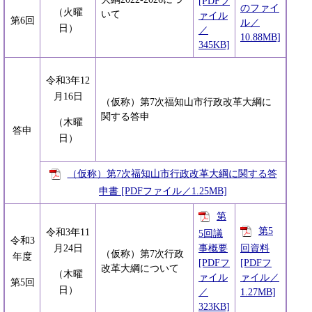
[PDFフ
のファイ
（火曜
いて
ァイル
第6回
ル／
日）
／
10.88MB]
345KB]
令和3年12
月16日
（仮称）第7次福知山市行政改革大綱に
関する答申
（木曜
答申
日）
（仮称）第7次福知山市行政改革大綱に関する答
申書 [PDFファイル／1.25MB]
第
第5
令和3年11
5回議
令和3
事概要
回資料
月24日
（仮称）第7次行政
年度
[PDFフ
[PDFフ
改革大綱について
（木曜
ァイル
ァイル／
第5回
日）
／
1.27MB]
323KB]