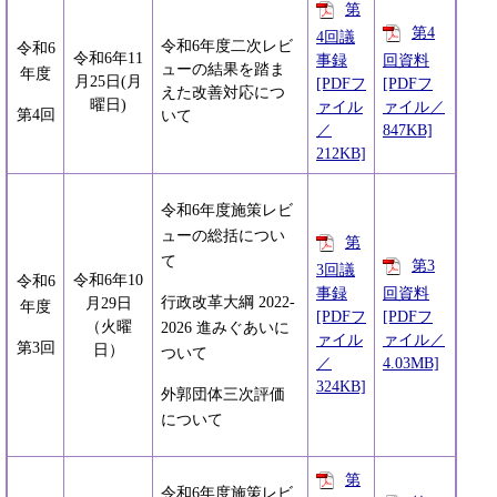
第
第4
4回議
令和6年度二次レビ
令和6
令和6年11
事録
回資料
ューの結果を踏ま
年度
月25日(月
[PDFフ
[PDFフ
えた改善対応につ
曜日)
ァイル
ァイル／
第4回
いて
／
847KB]
212KB]
令和6年度施策レビ
ューの総括につい
第
て
第3
3回議
令和6年10
令和6
事録
回資料
行政改革大綱 2022-
月29日
年度
[PDFフ
[PDFフ
（火曜
2026 進みぐあいに
ァイル
ァイル／
第3回
日）
ついて
／
4.03MB]
324KB]
外郭団体三次評価
について
第
令和6年度施策レビ