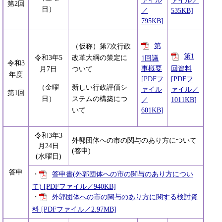
ァイル
ァイル／
第2回
日）
／
535KB]
795KB]
第
（仮称）第7次行政
第1
令和3年5
改革大綱の策定に
1回議
令和3
事概要
回資料
月7日
ついて
年度
[PDFフ
[PDFフ
（金曜
新しい行政評価シ
ァイル
ァイル／
第1回
日）
ステムの構築につ
／
1011KB]
601KB]
いて
令和3年3
外郭団体への市の関与のあり方について
月24日
(答申)
(水曜日)
答申
・
答申書(外郭団体への市の関与のあり方につい
て) [PDFファイル／940KB]
・
外郭団体への市の関与のあり方に関する検討資
料 [PDFファイル／2.97MB]