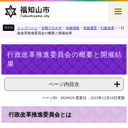
ペ
メ
ー
ニ
ジ
ュ
の
ー
先
を
トップページ
>
分類でさがす
>
市政情報
>
市政運営
>
行政改革
>
>
行
頭
飛
政改革推進委員会の概要と開催結果
で
ば
す
し
本
。
て
行政改革推進委員会の概要と開催結
文
本
果
文
へ
ページ内目次
ページID：0028629
更新日：2023年12月19日更新
行政改革推進委員会とは