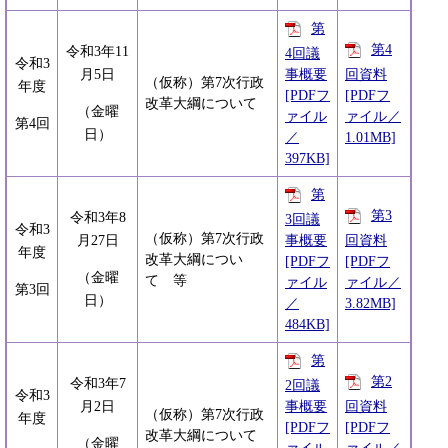
第
第4
令和3年11
4回議
令和3
事概要
回資料
月5日
（仮称）第7次行政
年度
[PDFフ
[PDFフ
改革大綱について
（金曜
ァイル
ァイル／
第4回
日）
／
1.01MB]
397KB]
第
第3
令和3年8
3回議
令和3
（仮称）第7次行政
事概要
回資料
月27日
年度
改革大綱につい
[PDFフ
[PDFフ
（金曜
て 等
ァイル
ァイル／
第3回
日）
／
3.82MB]
484KB]
第
第2
令和3年7
2回議
令和3
事概要
回資料
月2日
（仮称）第7次行政
年度
[PDFフ
[PDFフ
改革大綱について
（金曜