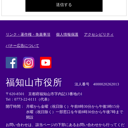
リンク・著作権・免責事項
個人情報保護
アクセシビリティ
バナー広告について
＜
＜
＜
外
外
外
福知山市役所
部
部
部
法人番号 4000020262013
リ
リ
リ
〒620-8501 京都府福知山市字内記13番地の1
ン
ン
ン
Tel：0773-22-6111（代表）
ク
ク
ク
＞
＞
＞
開庁時間：
月曜から金曜（祝日除く）午前8時30分から午後5時15分
水曜（祝日除く）一部窓口を午前8時30分から午後7時まで
開設
お問い合わせは、該当ページの下部にあるお問い合わせから行ってくだ