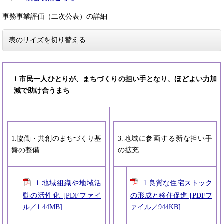
事務事業評価（二次公表）の詳細
表のサイズを切り替える
1 市民一人ひとりが、まちづくりの担い手となり、ほどよい力加
減で助け合うまち
1.協働・共創のまちづくり基
3.地域に参画する新な担い手
盤の整備
の拡充
1 地域組織や地域活
1 良質な住宅ストック
動の活性化 [PDFファイ
の形成と移住促進 [PDFフ
ル／1.44MB]
ァイル／944KB]