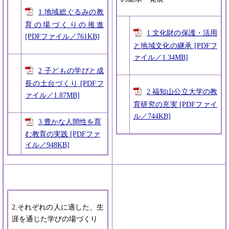
1 地域総ぐるみの教
育の場づくりの推進
1 文化財の保護・活用
[PDFファイル／761KB]
と地域文化の継承 [PDFフ
ァイル／1.34MB]
2 子どもの学びと成
長の土台づくり [PDFフ
2 福知山公立大学の教
ァイル／1.87MB]
育研究の充実 [PDFファイ
ル／744KB]
3 豊かな人間性を育
む教育の実践 [PDFファ
イル／948KB]
2.それぞれの人に適した、生
涯を通じた学びの場づくり