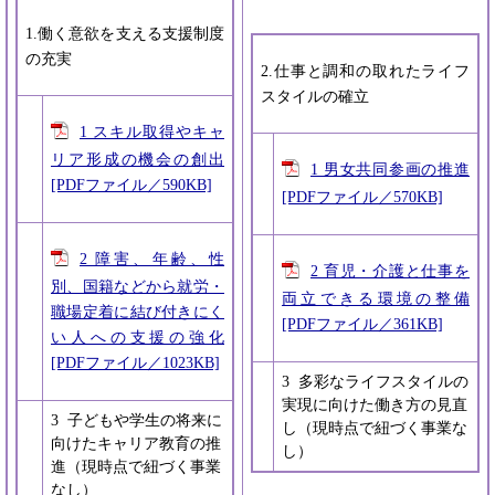
1.働く意欲を支える支援制度
の充実
2.仕事と調和の取れたライフ
スタイルの確立
1 スキル取得やキャ
リア形成の機会の創出
1 男女共同参画の推進
[PDFファイル／590KB]
[PDFファイル／570KB]
2 障害、年齢、性
2 育児・介護と仕事を
別、国籍などから就労・
両立できる環境の整備
職場定着に結び付きにく
[PDFファイル／361KB]
い人への支援の強化
[PDFファイル／1023KB]
3 多彩なライフスタイルの
実現に向けた働き方の見直
3 子どもや学生の将来に
し（現時点で紐づく事業な
向けたキャリア教育の推
し）
進（現時点で紐づく事業
なし）