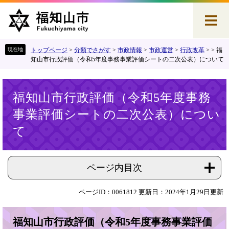
ペ
メ
ー
ニ
ジ
ュ
の
ー
先
を
トップページ
>
分類でさがす
>
市政情報
>
市政運営
>
行政改革
>
>
福
頭
飛
知山市行政評価（令和5年度事務事業評価シートの二次公表）について
で
ば
す
し
本
。
て
福知山市行政評価（令和5年度事務
文
本
事業評価シートの二次公表）につい
文
へ
て
ページ内目次
ページID：0061812
更新日：2024年1月29日更新
福知山市行政評価（令和5年度事務事業評価