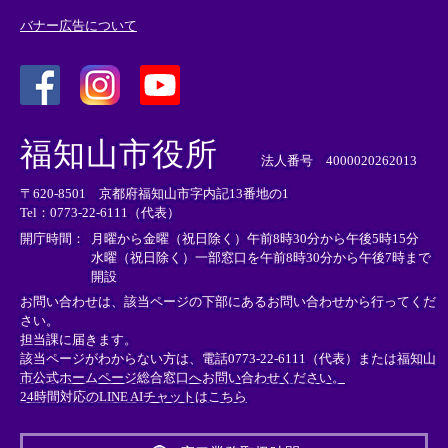
バナー広告について
＜
＜
＜
外
外
外
福知山市役所
部
部
部
法人番号 4000020262013
リ
リ
リ
〒620-8501 京都府福知山市字内記13番地の1
ン
ン
ン
Tel：0773-22-6111（代表）
ク
ク
ク
＞
＞
＞
開庁時間：
月曜から金曜（祝日除く）午前8時30分から午後5時15分
水曜（祝日除く）一部窓口を午前8時30分から午後7時まで
開設
お問い合わせは、該当ページの下部にあるお問い合わせから行ってくだ
さい。
担当課に届きます。
該当ページがわからない方は、電話0773-22-6111（代表）または
福知山
市公式ホームページ総合窓口へお問い合わせください。
24時間対応のLINE AIチャットはこちら
＜
外