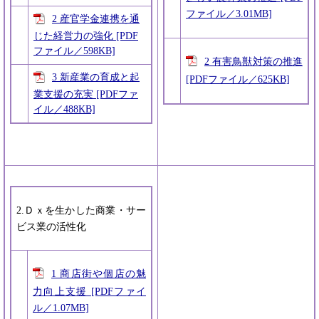
ファイル／3.01MB]
2 産官学金連携を通
じた経営力の強化 [PDF
ファイル／598KB]
2 有害鳥獣対策の推進
3 新産業の育成と起
[PDFファイル／625KB]
業支援の充実 [PDFファ
イル／488KB]
2.Ｄｘを生かした商業・サー
ビス業の活性化
1 商店街や個店の魅
力向上支援 [PDFファイ
ル／1.07MB]