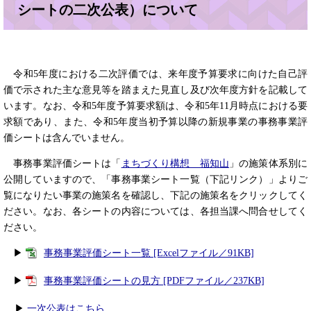
シートの二次公表）について
令和5年度における二次評価では、来年度予算要求に向けた自己評
価で示された主な意見等を踏まえた見直し及び次年度方針を記載して
います。なお、令和5年度予算要求額は、令和5年11月時点における要
求額であり、また、令和5年度当初予算以降の新規事業の事務事業評
価シートは含んでいません。
事務事業評価シートは「
まちづくり構想 福知山
」の施策体系別に
公開していますので、「事務事業シート一覧（下記リンク）」よりご
覧になりたい事業の施策名を確認し、下記の施策名をクリックしてく
ださい。なお、各シートの内容については、各担当課へ問合せしてく
ださい。
▶
事務事業評価シート一覧 [Excelファイル／91KB]
▶
事務事業評価シートの見方 [PDFファイル／237KB]
▶
一次公表はこちら