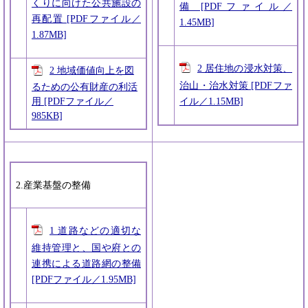
くりに向けた公共施設の
備 [PDFファイル／
再配置 [PDFファイル／
1.45MB]
1.87MB]
2 居住地の浸水対策、
2 地域価値向上を図
治山・治水対策 [PDFファ
るための公有財産の利活
用 [PDFファイル／
イル／1.15MB]
985KB]
2.産業基盤の整備
1 道路などの適切な
維持管理と、国や府との
連携による道路網の整備
[PDFファイル／1.95MB]