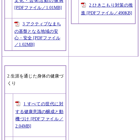
文化・芸術活動の振興
2 ひきこもり対策の推
[PDFファイル／1.01MB]
進 [PDFファイル／490KB]
3 アクティブなまち
の基盤となる地域の安
心・安全 [PDFファイル
／1.02MB]
2.生涯を通じた身体の健康づ
くり
1 すべての世代に対
する健康意識の醸成と動
機づけ [PDFファイル／
2.04MB]