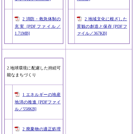
2 消防・救急体制の
2 地域文化に根ざした
充実 [PDFファイル／
景観の創造と保存 [PDFフ
1.71MB]
ァイル／367KB]
2.地球環境に配慮した持続可
能なまちづくり
1 エネルギーの地産
地消の推進 [PDFファイ
ル／558KB]
2 廃棄物の適正処理