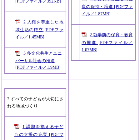
[PDFファイル／392KB]
康の保持・増進 [PDFファ
イル／1.87MB]
2 人権を尊重した地
域生活の確立 [PDFファ
2 就学前の保育・教育
イル／1.45MB]
の推進 [PDFファイル／
1.07MB]
3 多文化共生とユニ
バーサル社会の推進
[PDFファイル／1.9MB]
2.すべての子どもが大切にさ
れる地域づくり
1 課題を抱える子ど
もの支援の充実 [PDFフ