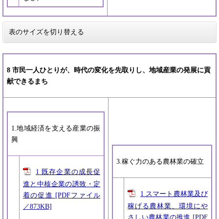
表のサイズを切り替える
8 市民一人ひとりが、時代の変化を先取りし、地域産業の発展に貢
献できるまち
1.地域経済を支える産業の振
興
3.稼ぐ力のある農林業の確立
1 既存企業の成長促
進と中核企業の誘致・定
1 スマート農林業及び
着の促進 [PDFファイル
稼げる農林業、環境にや
／873KB]
さしい農林業の推進 [PDF