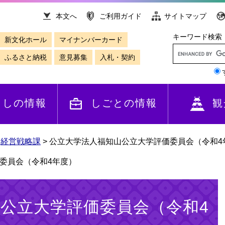
本文へ
ご利用ガイド
サイトマップ
キーワード検索
新文化ホール
マイナンバーカード
ふるさと納税
意見募集
入札・契約
らしの情報
しごとの情報
観
>
経営戦略課
>
公立大学法人福知山公立大学評価委員会（令和4
委員会（令和4年度）
公立大学評価委員会（令和4