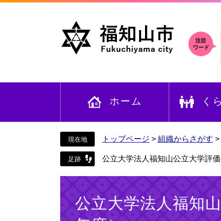
ペ
メ
ー
ニ
ジ
ュ
の
ー
注目
ワード
先
を
頭
飛
で
ば
す
し
ホーム
く
。
て
本
文
へ
トップページ
>
組織からさがす
公立大学法人福知山公立大学評価
本
文
公立大学法人福知山