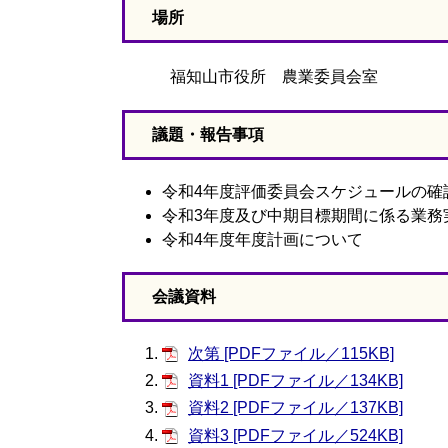
場所
福知山市役所 農業委員会室
議題・報告事項
令和4年度評価委員会スケジュールの確
令和3年度及び中期目標期間に係る業務
令和4年度年度計画について
会議資料
次第 [PDFファイル／115KB]
資料1 [PDFファイル／134KB]
資料2 [PDFファイル／137KB]
資料3 [PDFファイル／524KB]