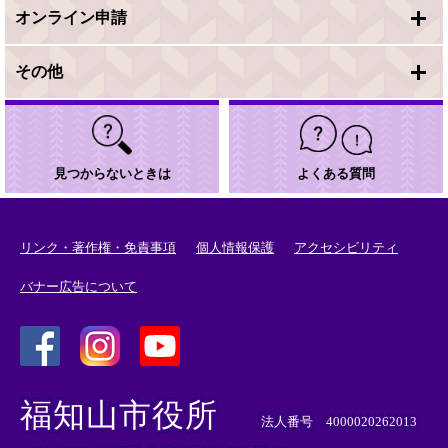
オンライン申請
その他
見つからないときは
よくある質問
リンク・著作権・免責事項
個人情報保護
アクセシビリティ
バナー広告について
＜
＜
＜
外
外
外
福知山市役所
部
部
部
法人番号 4000020262013
リ
リ
リ