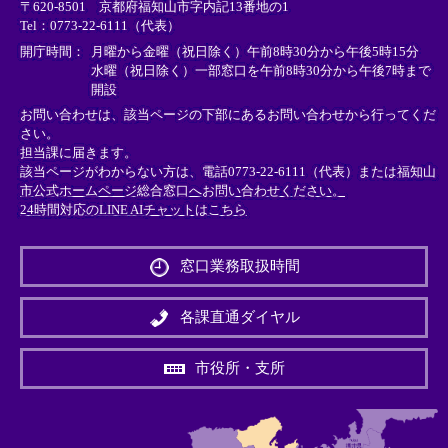
〒620-8501 京都府福知山市字内記13番地の1
ン
ン
ン
Tel：0773-22-6111（代表）
ク
ク
ク
＞
＞
＞
開庁時間：
月曜から金曜（祝日除く）午前8時30分から午後5時15分
水曜（祝日除く）一部窓口を午前8時30分から午後7時まで
開設
お問い合わせは、該当ページの下部にあるお問い合わせから行ってくだ
さい。
担当課に届きます。
該当ページがわからない方は、電話0773-22-6111（代表）または
福知山
市公式ホームページ総合窓口へお問い合わせください。
24時間対応のLINE AIチャットはこちら
＜
外
窓口業務取扱時間
部
リ
ン
各課直通ダイヤル
ク
＞
市役所・支所