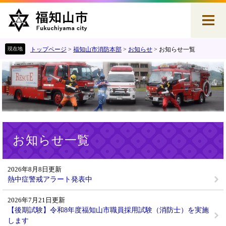
ペ
メ
ー
ニ
ジ
ュ
の
ー
先
を
トップページ
>
福知山市消防本部
>
お知らせ
>
お知らせ一覧
頭
飛
で
ば
す
し
。
て
本
文
へ
本
お知らせ一覧
文
2026年8月8日更新
熱中症警戒アラート発表中
2026年7月21日更新
【後期試験】令和8年度福知山市職員採用試験（消防士）を実施
します