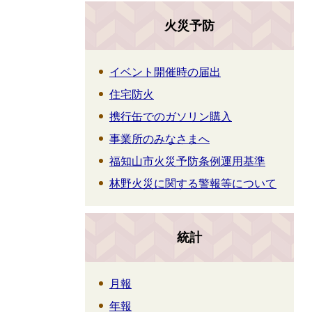
火災予防
イベント開催時の届出
住宅防火
携行缶でのガソリン購入
事業所のみなさまへ
福知山市火災予防条例運用基準
林野火災に関する警報等について
統計
月報
年報