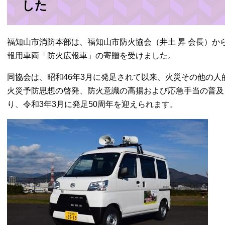
した
福知山市消防本部は、福知山市防火協会（井土 昇 会長）か
報用車両「防火広報車」の寄贈を受けました。
同協会は、昭和46年3月に発足されて以来、火災その他の
火災予防思想の啓発、防火意識の高揚および応急手当の普及
り、令和3年3月に発足50周年を迎えられます。