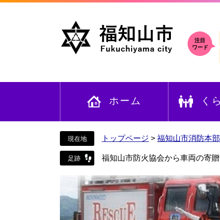
ペ
メ
ー
ニ
ジ
ュ
の
ー
注目
ワード
先
を
頭
飛
で
ば
す
し
ホーム
く
。
て
本
文
へ
トップページ
>
福知山市消防本部
福知山市防火協会から車両の寄贈