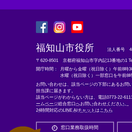
＜
＜
＜
外
外
外
福知山市役所
法人番号 400
部
部
部
リ
リ
リ
〒620-8501 京都府福知山市字内記13番地の1
T
ン
ン
ン
開庁時間：
月曜から金曜（祝日除く）午前8時30
ク
ク
ク
水曜（祝日除く）一部窓口を午前8時
＞
＞
＞
お問い合わせは、該当ページの下部にあるお問
担当課に届きます。
該当ページがわからない方は、電話0773-22-61
ームページ総合窓口へお問い合わせください。
24時間対応のLINE AIチャットはこちら
＜
外
窓口業務取扱時間
部