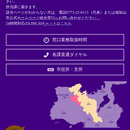
さい。
担当課に届きます。
該当ページがわからない方は、電話0773-22-6111（代表）または
福知山
市公式ホームページ総合窓口へお問い合わせください。
24時間対応のLINE AIチャットはこちら
＜
外
窓口業務取扱時間
部
リ
ン
各課直通ダイヤル
ク
＞
市役所・支所