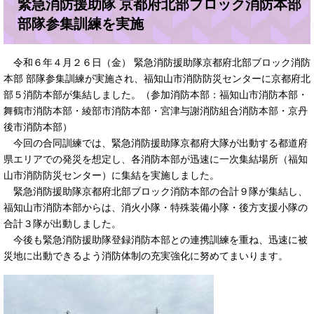
緊急消防援助隊 京都府北部ブロック消防本部
部隊参集訓練を実施
令和６年４月２６日（金） 緊急消防援助隊京都府北部ブロック消防
本部 部隊参集訓練が実施され、福知山市消防防災センターに京都府北
部５消防本部が集結しました。（参加消防本部：福知山市消防本部・
舞鶴市消防本部・綾部市消防本部・宮津与謝消防組合消防本部・京丹
後市消防本部）
今回の合同訓練では、緊急消防援助隊京都府大隊が出動する都道府
県エリアでの発災を想定し、各消防本部が迅速に一次集結場所（福知
山市消防防災センター）に集結を実施しました。
緊急消防援助隊京都府北部ブロック消防本部の合計９隊が集結し、
福知山市消防本部からは、消火小隊・特殊装備小隊・後方支援小隊の
合計３隊が出動しました。
今後も緊急消防援助隊登録消防本部との連携訓練を重ね、迅速に被
災地に出動できるよう消防体制の充実強化に努めてまいります。