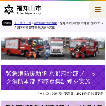
ペ
メ
ー
ニ
ジ
ュ
の
ー
先
を
トップページ
>
福知山市消防本部
>
緊急消防援助隊 京都府北部ブロッ
頭
飛
ク消防本部 部隊参集訓練を実施
で
ば
す
し
。
て
本
文
へ
本
緊急消防援助隊 京都府北部ブロッ
文
ク消防本部 部隊参集訓練を実施
ページID：0064754
更新日：2024年4月30日更新