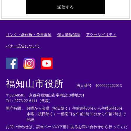
リンク・著作権・免責事項
個人情報保護
アクセシビリティ
バナー広告について
＜
＜
＜
外
外
外
福知山市役所
部
部
部
法人番号 4000020262013
リ
リ
リ
〒620-8501 京都府福知山市字内記13番地の1
ン
ン
ン
Tel：0773-22-6111（代表）
ク
ク
ク
＞
＞
＞
開庁時間：
月曜から金曜（祝日除く）午前8時30分から午後5時15分
水曜（祝日除く）一部窓口を午前8時30分から午後7時まで
開設
お問い合わせは、該当ページの下部にあるお問い合わせから行ってくだ