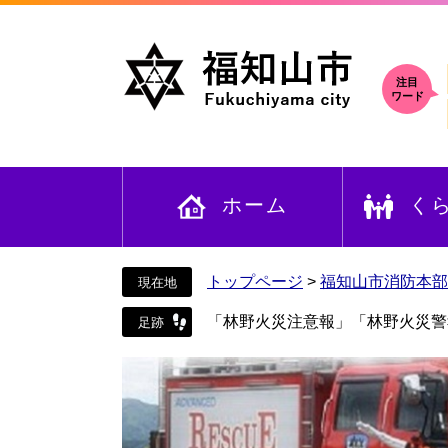
ペ
メ
ー
ニ
ジ
ュ
の
ー
注目
ワード
先
を
頭
飛
で
ば
す
し
ホーム
く
。
て
本
文
へ
トップページ
>
福知山市消防本部
「林野火災注意報」「林野火災警