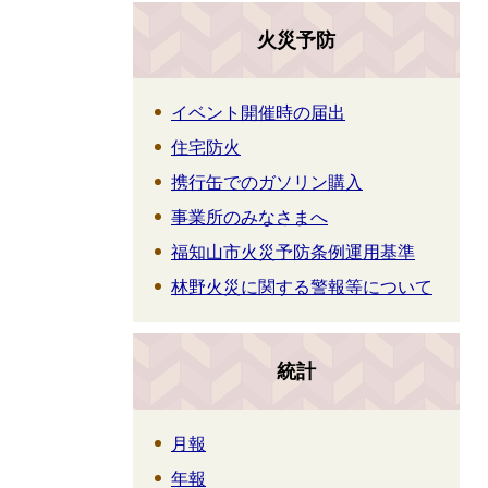
火災予防
イベント開催時の届出
住宅防火
携行缶でのガソリン購入
事業所のみなさまへ
福知山市火災予防条例運用基準
林野火災に関する警報等について
統計
月報
年報