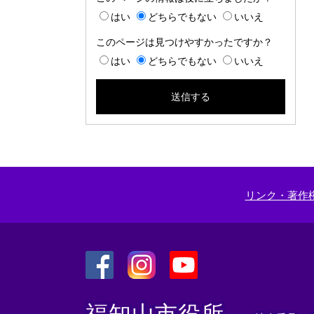
はい
どちらでもない
いいえ
このページは見つけやすかったですか？
はい
どちらでもない
いいえ
リンク・著作
＜
＜
＜
外
外
外