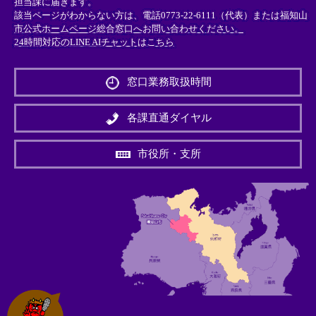
担当課に届きます。
該当ページがわからない方は、電話0773-22-6111（代表）または
福知山
市公式ホームページ総合窓口へお問い合わせください。
24時間対応のLINE AIチャットはこちら
＜
外
窓口業務取扱時間
部
リ
ン
各課直通ダイヤル
ク
＞
市役所・支所