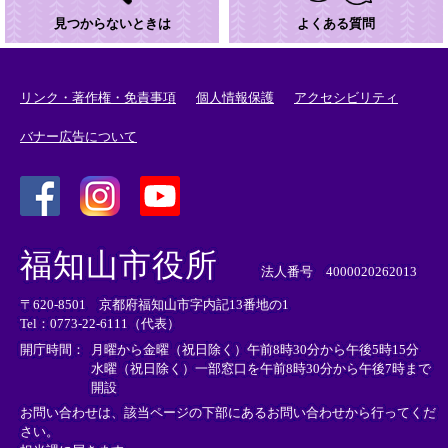
見つからないときは
よくある質問
リンク・著作権・免責事項
個人情報保護
アクセシビリティ
バナー広告について
＜
＜
＜
外
外
外
福知山市役所
部
部
部
法人番号 4000020262013
リ
リ
リ
〒620-8501 京都府福知山市字内記13番地の1
ン
ン
ン
Tel：0773-22-6111（代表）
ク
ク
ク
＞
＞
＞
開庁時間：
月曜から金曜（祝日除く）午前8時30分から午後5時15分
水曜（祝日除く）一部窓口を午前8時30分から午後7時まで
開設
お問い合わせは、該当ページの下部にあるお問い合わせから行ってくだ
さい。