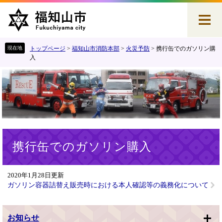
ペ
メ
ー
ニ
ジ
ュ
の
ー
先
を
トップページ
>
福知山市消防本部
>
火災予防
>
携行缶でのガソリン購
頭
飛
入
で
ば
す
し
。
て
本
文
へ
本
携行缶でのガソリン購入
文
2020年1月28日更新
ガソリン容器詰替え販売時における本人確認等の義務化について
お知らせ