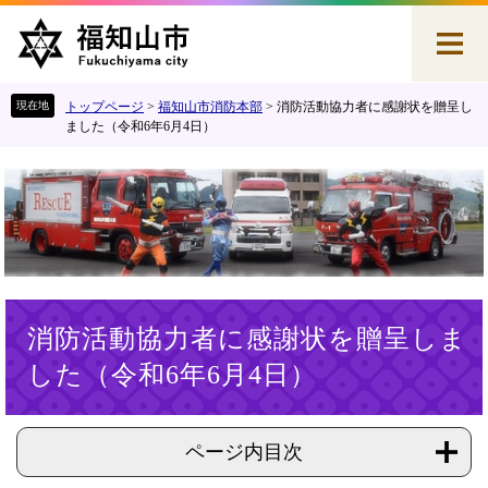
ペ
メ
ー
ニ
ジ
ュ
の
ー
先
を
トップページ
>
福知山市消防本部
>
消防活動協力者に感謝状を贈呈し
頭
飛
ました（令和6年6月4日）
で
ば
す
し
。
て
本
文
へ
本
消防活動協力者に感謝状を贈呈しま
文
した（令和6年6月4日）
ページ内目次