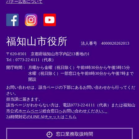
バナー広告について
＜
＜
＜
外
外
外
福知山市役所
部
部
部
法人番号 4000020262013
リ
リ
リ
〒620-8501 京都府福知山市字内記13番地の1
ン
ン
ン
Tel：0773-22-6111（代表）
ク
ク
ク
＞
＞
＞
開庁時間：
月曜から金曜（祝日除く）午前8時30分から午後5時15分
水曜（祝日除く）一部窓口を午前8時30分から午後7時まで
開設
お問い合わせは、該当ページの下部にあるお問い合わせから行ってくだ
さい。
担当課に届きます。
該当ページがわからない方は、電話0773-22-6111（代表）または
福知山
市公式ホームページ総合窓口へお問い合わせください。
24時間対応のLINE AIチャットはこちら
＜
外
窓口業務取扱時間
部