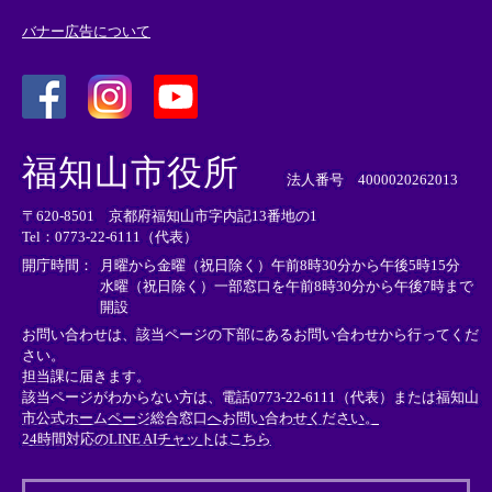
バナー広告について
＜
＜
＜
外
外
外
福知山市役所
部
部
部
法人番号 4000020262013
リ
リ
リ
〒620-8501 京都府福知山市字内記13番地の1
ン
ン
ン
Tel：0773-22-6111（代表）
ク
ク
ク
＞
＞
＞
開庁時間：
月曜から金曜（祝日除く）午前8時30分から午後5時15分
水曜（祝日除く）一部窓口を午前8時30分から午後7時まで
開設
お問い合わせは、該当ページの下部にあるお問い合わせから行ってくだ
さい。
担当課に届きます。
該当ページがわからない方は、電話0773-22-6111（代表）または
福知山
市公式ホームページ総合窓口へお問い合わせください。
24時間対応のLINE AIチャットはこちら
＜
外