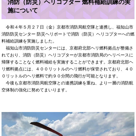
消防（防災）ヘリコプター 燃料補給訓練の実
施について
令和４年５月２７日（金）京都市消防局航空隊と連携し、福知山市
消防防災センター 防災ヘリポートで消防（防災）ヘリコプターへの燃
料補給訓練を実施しました。
福知山市消防防災センターには、京都府北部ヘリ燃料拠点が整備さ
れており、消防（防災）ヘリコプターが京都市消防局のヘリベースに
帰隊することなく燃料補給を実施することができます。京都府北部ヘ
リ燃料拠点には、４００リットルのヘリ燃料が保管されており、４０
０リットルのヘリ燃料で約９０分間の飛行が可能となります。
今後も京都市消防局航空隊との連携訓練を重ね、より一層の消防航
空体制の強化に努めてまいります。