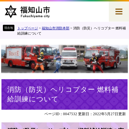
ペ
メ
ー
ニ
ジ
ュ
の
ー
先
を
トップページ
>
福知山市消防本部
>
消防（防災）ヘリコプター 燃料補
頭
飛
給訓練について
で
ば
す
し
。
て
本
文
へ
本
消防（防災）ヘリコプター 燃料補
文
給訓練について
ページID：0047532
更新日：2022年5月27日更新