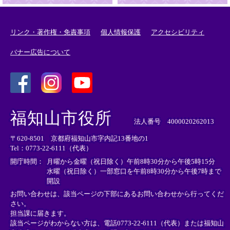
リンク・著作権・免責事項
個人情報保護
アクセシビリティ
バナー広告について
＜
＜
＜
外
外
外
福知山市役所
部
部
部
法人番号 4000020262013
リ
リ
リ
〒620-8501 京都府福知山市字内記13番地の1
ン
ン
ン
Tel：0773-22-6111（代表）
ク
ク
ク
＞
＞
＞
開庁時間：
月曜から金曜（祝日除く）午前8時30分から午後5時15分
水曜（祝日除く）一部窓口を午前8時30分から午後7時まで
開設
お問い合わせは、該当ページの下部にあるお問い合わせから行ってくだ
さい。
担当課に届きます。
該当ページがわからない方は、電話0773-22-6111（代表）または
福知山