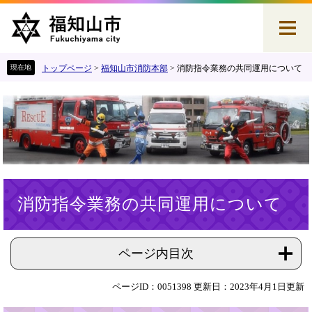
ペ
メ
ー
ニ
ジ
ュ
の
ー
先
を
トップページ
>
福知山市消防本部
>
消防指令業務の共同運用について
頭
飛
で
ば
す
し
。
て
本
文
へ
本
消防指令業務の共同運用について
文
ページ内目次
ページID：0051398
更新日：2023年4月1日更新