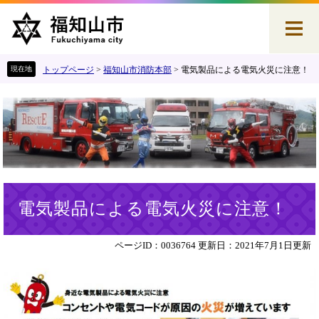
ペ
メ
ー
ニ
ジ
ュ
の
ー
先
を
トップページ
>
福知山市消防本部
>
電気製品による電気火災に注意！
頭
飛
で
ば
す
し
。
て
本
文
へ
本
電気製品による電気火災に注意！
文
ページID：0036764
更新日：2021年7月1日更新