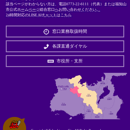
該当ページがわからない方は、電話0773-22-6111（代表）または
福知山
市公式ホームページ総合窓口へお問い合わせください。
24時間対応のLINE AIチャットはこちら
＜
外
窓口業務取扱時間
部
リ
ン
各課直通ダイヤル
ク
＞
市役所・支所