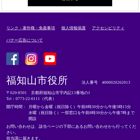
リンク・著作権・免責事項
個人情報保護
アクセシビリティ
バナー広告について
＜
＜
＜
外
外
外
福知山市役所
部
部
部
法人番号 4000020262013
リ
リ
リ
〒620-8501 京都府福知山市字内記13番地の1
ン
ン
ン
Tel：0773-22-6111（代表）
ク
ク
ク
＞
＞
＞
開庁時間：
月曜から金曜（祝日除く）午前8時30分から午後5時15分
水曜（祝日除く）一部窓口を午前8時30分から午後7時まで
開設
お問い合わせは、該当ページの下部にあるお問い合わせから行ってくだ
さい。
担当課に届きます。