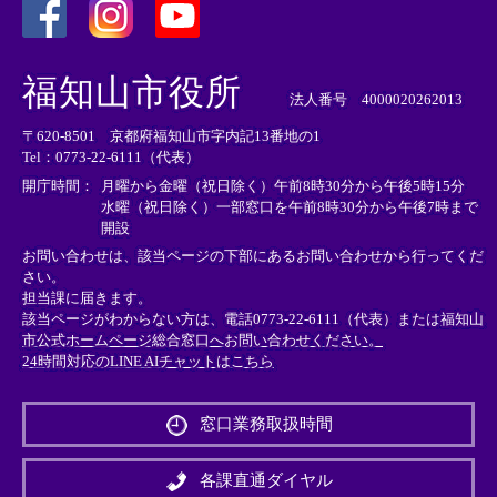
＜
＜
＜
外
外
外
福知山市役所
部
部
部
法人番号 4000020262013
リ
リ
リ
〒620-8501 京都府福知山市字内記13番地の1
ン
ン
ン
Tel：0773-22-6111（代表）
ク
ク
ク
＞
＞
＞
開庁時間：
月曜から金曜（祝日除く）午前8時30分から午後5時15分
水曜（祝日除く）一部窓口を午前8時30分から午後7時まで
開設
お問い合わせは、該当ページの下部にあるお問い合わせから行ってくだ
さい。
担当課に届きます。
該当ページがわからない方は、電話0773-22-6111（代表）または
福知山
市公式ホームページ総合窓口へお問い合わせください。
24時間対応のLINE AIチャットはこちら
＜
外
窓口業務取扱時間
部
リ
ン
各課直通ダイヤル
ク