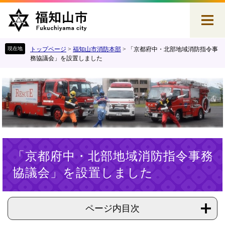
ペ
メ
ー
ニ
ジ
ュ
の
ー
先
を
トップページ
>
福知山市消防本部
>
「京都府中・北部地域消防指令事
頭
飛
務協議会」を設置しました
で
ば
す
し
。
て
本
文
へ
本
「京都府中・北部地域消防指令事務
文
協議会」を設置しました
ページ内目次