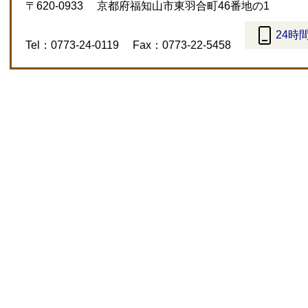
〒620-0933
京都府福知山市東羽合町46番地の1
24時
Tel：0773-24-0119
Fax：0773-22-5458
＜
外
部
リ
ン
ク
＞