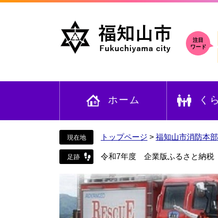
ペ
メ
ー
ニ
ジ
ュ
の
ー
注目
ワード
先
を
頭
飛
で
ば
す
し
ホーム
く
。
て
本
文
へ
トップページ
>
福知山市消防本部
令和7年度 企業版ふるさと納税