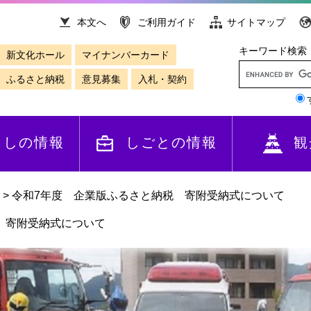
本文へ
ご利用ガイド
サイトマップ
キーワード検索
新文化ホール
マイナンバーカード
ふるさと納税
意見募集
入札・契約
らしの情報
しごとの情報
観
>
令和7年度 企業版ふるさと納税 寄附受納式について
 寄附受納式について