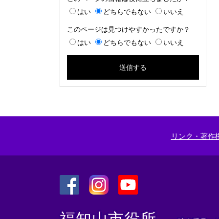
はい
どちらでもない
いいえ
このページは見つけやすかったですか？
はい
どちらでもない
いいえ
リンク・著作
＜
＜
＜
外
外
外