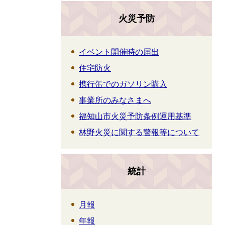
火災予防
イベント開催時の届出
住宅防火
携行缶でのガソリン購入
事業所のみなさまへ
福知山市火災予防条例運用基準
林野火災に関する警報等について
統計
月報
年報