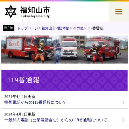
ペ
メ
ー
ニ
ジ
ュ
の
ー
先
を
トップページ
>
福知山市消防本部
>
その他
>
119番通報
頭
飛
で
ば
す
し
。
て
本
文
へ
本
119番通報
文
2024年4月1日更新
携帯電話からの119番通報について
2024年4月1日更新
一般加入電話（公衆電話含む）からの119番通報について