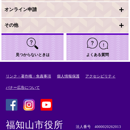
オンライン申請
その他
見つからないときは
よくある質問
リンク・著作権・免責事項
個人情報保護
アクセシビリティ
バナー広告について
＜
＜
＜
外
外
外
福知山市役所
部
部
部
法人番号 4000020262013