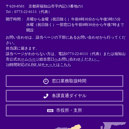
リ
リ
リ
〒620-8501 京都府福知山市字内記13番地の1
ン
ン
ン
Tel：0773-22-6111（代表）
ク
ク
ク
＞
＞
＞
開庁時間：
月曜から金曜（祝日除く）午前8時30分から午後5時15分
水曜（祝日除く）一部窓口を午前8時30分から午後7時まで
開設
お問い合わせは、該当ページの下部にあるお問い合わせから行ってくだ
さい。
担当課に届きます。
該当ページがわからない方は、電話0773-22-6111（代表）または
福知山
市公式ホームページ総合窓口へお問い合わせください。
24時間対応のLINE AIチャットはこちら
＜
外
窓口業務取扱時間
部
リ
ン
各課直通ダイヤル
ク
＞
市役所・支所