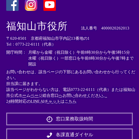
＜
＜
＜
外
外
外
福知山市役所
部
部
部
法人番号 4000020262013
リ
リ
リ
〒620-8501 京都府福知山市字内記13番地の1
ン
ン
ン
Tel：0773-22-6111（代表）
ク
ク
ク
＞
＞
＞
開庁時間：
月曜から金曜（祝日除く）午前8時30分から午後5時15分
水曜（祝日除く）一部窓口を午前8時30分から午後7時まで
開設
お問い合わせは、該当ページの下部にあるお問い合わせから行ってくだ
さい。
担当課に届きます。
該当ページがわからない方は、電話0773-22-6111（代表）または
福知山
市公式ホームページ総合窓口へお問い合わせください。
24時間対応のLINE AIチャットはこちら
＜
外
窓口業務取扱時間
部
リ
ン
各課直通ダイヤル
ク