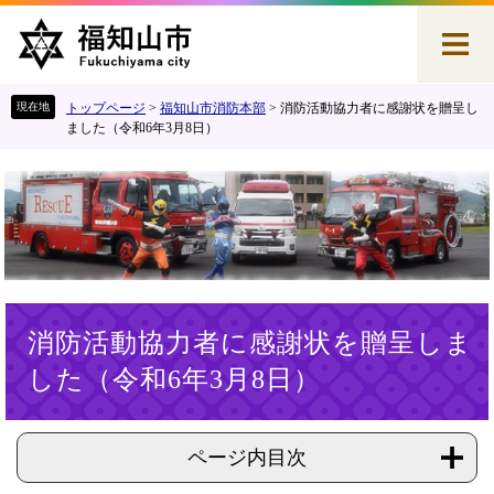
ペ
メ
ー
ニ
ジ
ュ
の
ー
先
を
トップページ
>
福知山市消防本部
>
消防活動協力者に感謝状を贈呈し
頭
飛
ました（令和6年3月8日）
で
ば
す
し
。
て
本
文
へ
本
消防活動協力者に感謝状を贈呈しま
文
した（令和6年3月8日）
ページ内目次