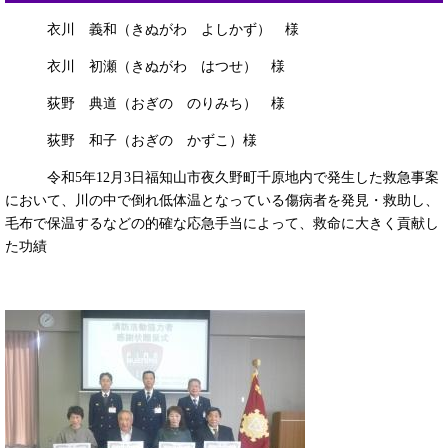
衣川 義和（きぬがわ よしかず） 様
衣川 初瀬（きぬがわ はつせ） 様
荻野 典道（おぎの のりみち） 様
荻野 和子（おぎの かずこ）様
令和5年12月3日福知山市夜久野町千原地内で発生した救急事案
において、川の中で倒れ低体温となっている傷病者を発見・救助し、
毛布で保温するなどの的確な応急手当によって、救命に大きく貢献し
た功績