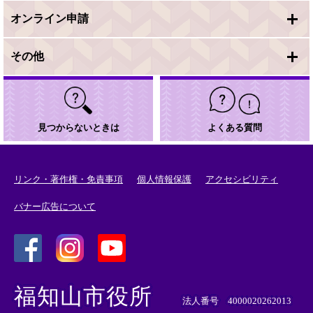
オンライン申請
その他
見つからないときは
よくある質問
リンク・著作権・免責事項
個人情報保護
アクセシビリティ
バナー広告について
＜
＜
＜
外
外
外
福知山市役所
部
部
部
法人番号 4000020262013
リ
リ
リ