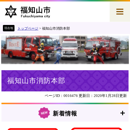
ペ
メ
ー
ニ
ジ
ュ
の
ー
先
を
トップページ
>
福知山市消防本部
頭
飛
で
ば
す
し
。
て
本
文
へ
本
福知山市消防本部
文
ページID：0016476
更新日：2020年1月28日更新
新着情報