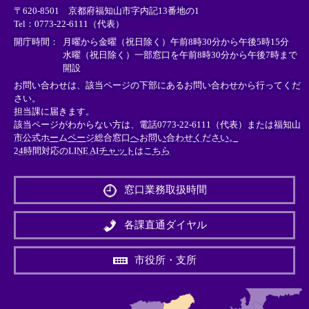
〒620-8501 京都府福知山市字内記13番地の1
ン
ン
ン
Tel：0773-22-6111（代表）
ク
ク
ク
＞
＞
＞
開庁時間：
月曜から金曜（祝日除く）午前8時30分から午後5時15分
水曜（祝日除く）一部窓口を午前8時30分から午後7時まで
開設
お問い合わせは、該当ページの下部にあるお問い合わせから行ってくだ
さい。
担当課に届きます。
該当ページがわからない方は、電話0773-22-6111（代表）または
福知山
市公式ホームページ総合窓口へお問い合わせください。
24時間対応のLINE AIチャットはこちら
＜
外
窓口業務取扱時間
部
リ
ン
各課直通ダイヤル
ク
＞
市役所・支所