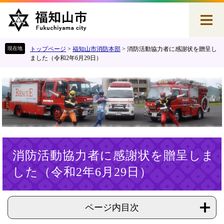
ペ
メ
ー
ニ
ジ
ュ
の
ー
先
を
トップページ
>
福知山市消防本部
>
消防活動協力者に感謝状を贈呈し
頭
飛
ました（令和2年6月29日）
で
ば
す
し
。
て
本
文
へ
本
消防活動協力者に感謝状を贈呈しま
文
した（令和2年6月29日）
ページ内目次