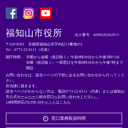
＜
＜
＜
外
外
外
福知山市役所
部
部
部
法人番号 4000020262013
リ
リ
リ
〒620-8501 京都府福知山市字内記13番地の1
ン
ン
ン
Tel：0773-22-6111（代表）
ク
ク
ク
＞
＞
＞
開庁時間：
月曜から金曜（祝日除く）午前8時30分から午後5時15分
水曜（祝日除く）一部窓口を午前8時30分から午後7時まで
開設
お問い合わせは、該当ページの下部にあるお問い合わせから行ってくだ
さい。
担当課に届きます。
該当ページがわからない方は、電話0773-22-6111（代表）または
福知山
市公式ホームページ総合窓口へお問い合わせください。
24時間対応のLINE AIチャットはこちら
＜
外
窓口業務取扱時間
部
リ