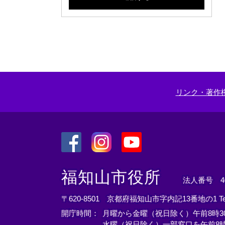
リンク・著作
＜
＜
＜
外
外
外
福知山市役所
法人番号 400
部
部
部
リ
リ
リ
〒620-8501 京都府福知山市字内記13番地の1
T
ン
ン
ン
開庁時間：
月曜から金曜（祝日除く）午前8時30
ク
ク
ク
水曜（祝日除く）一部窓口を午前8時