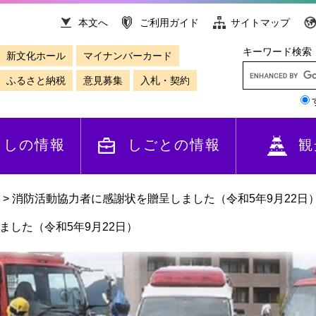
本文へ
ご利用ガイド
サイトマップ
キーワード検索
新文化ホール
マイナンバーカード
ふるさと納税
意見募集
入札・契約
らしの情報
しごとの情報
観
>
消防活動協力者に感謝状を贈呈しました（令和5年9月22日
した（令和5年9月22日）