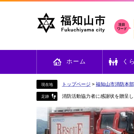
ペ
メ
ー
ニ
ジ
ュ
の
ー
注目
ワード
先
を
頭
飛
で
ば
す
し
ホーム
く
。
て
本
文
へ
トップページ
>
福知山市消防本部
消防活動協力者に感謝状を贈呈しま