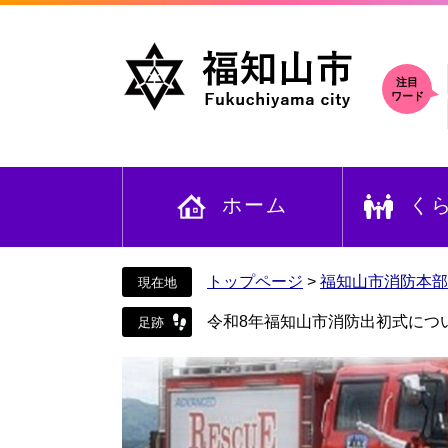
ペ
メ
ー
ニ
ジ
ュ
の
ー
注目
ワード
先
を
頭
飛
で
ば
す
し
ホーム
く
。
て
本
文
へ
トップページ
>
福知山市消防本部
令和8年福知山市消防出初式につ