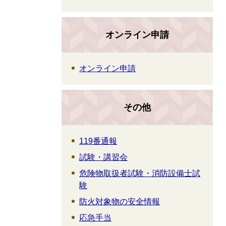
オンライン申請
オンライン申請
その他
119番通報
試験・講習会
危険物取扱者試験・消防設備士試
験
防火対象物の安全情報
応急手当