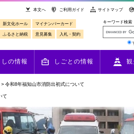
本文へ
ご利用ガイド
サイトマップ
キーワード検索
新文化ホール
マイナンバーカード
ふるさと納税
意見募集
入札・契約
らしの情報
しごとの情報
観
>
令和8年福知山市消防出初式について
いて