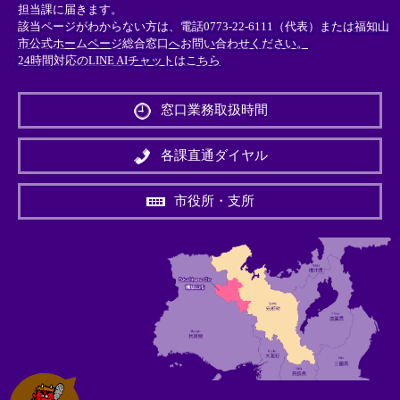
担当課に届きます。
該当ページがわからない方は、電話0773-22-6111（代表）または
福知山
市公式ホームページ総合窓口へお問い合わせください。
24時間対応のLINE AIチャットはこちら
＜
外
窓口業務取扱時間
部
リ
ン
各課直通ダイヤル
ク
＞
市役所・支所