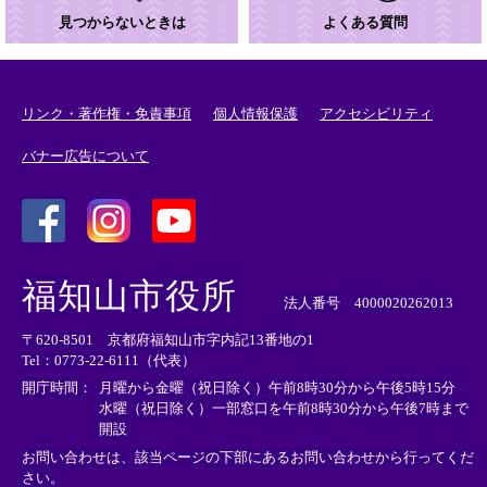
見つからないときは
よくある質問
リンク・著作権・免責事項
個人情報保護
アクセシビリティ
バナー広告について
＜
＜
＜
外
外
外
福知山市役所
部
部
部
法人番号 4000020262013
リ
リ
リ
〒620-8501 京都府福知山市字内記13番地の1
ン
ン
ン
Tel：0773-22-6111（代表）
ク
ク
ク
＞
＞
＞
開庁時間：
月曜から金曜（祝日除く）午前8時30分から午後5時15分
水曜（祝日除く）一部窓口を午前8時30分から午後7時まで
開設
お問い合わせは、該当ページの下部にあるお問い合わせから行ってくだ
さい。