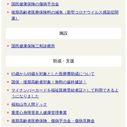
国民健康保険の傷病手当金
後期高齢者医療保険料の減免（新型コロナウイルス感染症関
連）
施設
国民健康保険三和診療所
助成・支援
65歳から69歳を対象とした医療費助成について
国保・後期高齢者対象！無料の歯科健診！
マイナンバーカードを福祉医療受給者証として利用できるよ
うになりました
福知山市人間ドック
重度心身障害老人健康管理事業
後期高齢者医療保険 傷病手当金・傷病見舞金