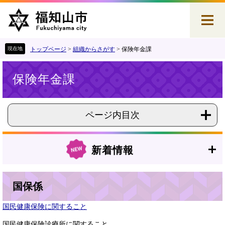
ペ
メ
ー
ニ
ジ
ュ
の
ー
先
を
トップページ
>
組織からさがす
>
保険年金課
頭
飛
本
で
ば
保険年金課
文
す
し
。
て
本
文
ページ内目次
へ
新着情報
国保係
国民健康保険に関すること
国民健康保険診療所に関すること