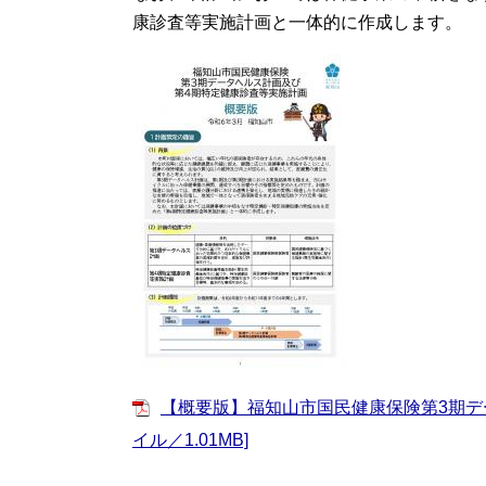
康診査等実施計画と一体的に作成します。
【概要版】福知山市国民健康保険第3期デー
イル／1.01MB]