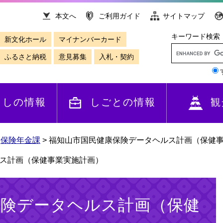
本文へ
ご利用ガイド
サイトマップ
キーワード検索
新文化ホール
マイナンバーカード
ふるさと納税
意見募集
入札・契約
らしの情報
しごとの情報
観
>
保険年金課
>
福知山市国民健康保険データヘルス計画（保健
ス計画（保健事業実施計画）
保険データヘルス計画（保健