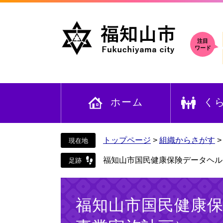
ペ
メ
ー
ニ
ジ
ュ
の
ー
注目
ワード
先
を
頭
飛
で
ば
す
し
ホーム
く
。
て
本
文
へ
トップページ
>
組織からさがす
福知山市国民健康保険データヘル
本
文
福知山市国民健康