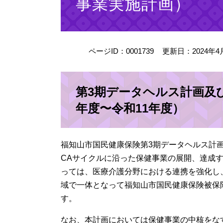
事業実施計画）
ページID：0001739
更新日：2024年4
第3期データヘルス計画及
年度〜令和11年度）
福知山市国民健康保険第3期データヘルス計画
CAサイクルに沿った保健事業の展開、達成
っては、医療介護分野における連携を強化し
域で一体となって福知山市国民健康保険被保
す。
なお、本計画においては保健事業の中核をな