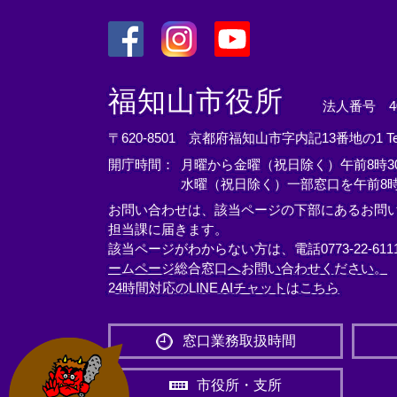
＜
＜
＜
外
外
外
福知山市役所
法人番号 400
部
部
部
リ
リ
リ
〒620-8501 京都府福知山市字内記13番地の1
T
ン
ン
ン
開庁時間：
月曜から金曜（祝日除く）午前8時30
ク
ク
ク
水曜（祝日除く）一部窓口を午前8時
＞
＞
＞
お問い合わせは、該当ページの下部にあるお問
担当課に届きます。
該当ページがわからない方は、電話0773-22-61
ームページ総合窓口へお問い合わせください。
24時間対応のLINE AIチャットはこちら
＜
外
窓口業務取扱時間
部
リ
市役所・支所
ン