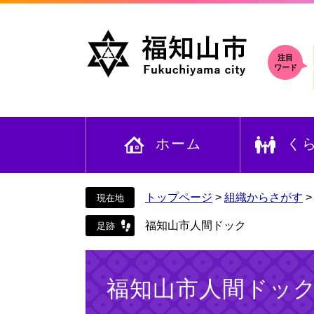
ペ
メ
ー
ニ
ジ
ュ
の
ー
注目
ワード
先
を
頭
飛
で
ば
す
し
ホーム
く
。
て
本
文
へ
トップページ
>
組織からさがす
福知山市人間ドック
本
文
福知山市人間ドッ