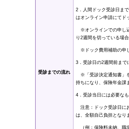
2．人間ドック受診日ま
はオンライン申請にてド
※オンラインでの申し込
り2週間を切っている場
※ドック費用補助の申し
3．受診日の2週間前ま
受診までの流れ
※「受診決定通知書」を
持ちになり、保険年金課
4．受診当日には必要な
注意：ドック受診日にお
は、全額自己負担となり
（例：保険料未納、職場