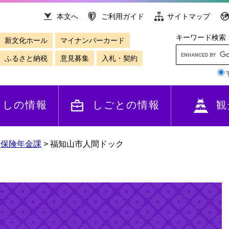
本文へ
ご利用ガイド
サイトマップ
キーワード検索
新文化ホール
マイナンバーカード
ふるさと納税
意見募集
入札・契約
らしの情報
しごとの情報
観
>
保険年金課
>
福知山市人間ドック
ク