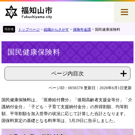
ペ
メ
ー
ニ
ジ
ュ
の
ー
先
を
トップページ
>
組織からさがす
>
保険年金課
>
国民健康保険料
頭
飛
で
ば
本
す
し
国民健康保険料
文
。
て
本
文
へ
ページ内目次
ページID：0056578
更新日：2026年6月1日更新
国民健康保険料は、「医療給付費分」「後期高齢者支援金等分」「介
護納付金分」「子ども・子育て支援納付金分」の所得割額、均等割
額、平等割額を加入世帯の状況に応じて計算した合計となります。
国保料算定の基礎となる料率等は、5月29日に告示しました。