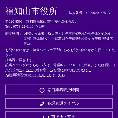
＜
＜
＜
外
外
外
福知山市役所
部
部
部
法人番号 4000020262013
リ
リ
リ
〒620-8501 京都府福知山市字内記13番地の1
ン
ン
ン
Tel：0773-22-6111（代表）
ク
ク
ク
＞
＞
＞
開庁時間：
月曜から金曜（祝日除く）午前8時30分から午後5時15分
水曜（祝日除く）一部窓口を午前8時30分から午後7時まで
開設
お問い合わせは、該当ページの下部にあるお問い合わせから行ってくだ
さい。
担当課に届きます。
該当ページがわからない方は、電話0773-22-6111（代表）または
福知山
市公式ホームページ総合窓口へお問い合わせください。
24時間対応のLINE AIチャットはこちら
＜
外
窓口業務取扱時間
部
リ
ン
各課直通ダイヤル
ク
＞
市役所・支所