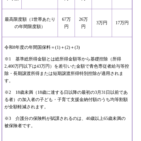
最高限度額（1世帯あたり
67万
26万
3万円
17万円
の年間限度額）
円
円
令和8年度の年間国保料＝(1)＋(2)＋(3)
※1 基準総所得金額とは総所得金額等から基礎控除（所得
2,400万円以下は43万円）を差引いた金額で青色専従者給与等控
除・長期譲渡所得または短期譲渡所得特別控除が適用されま
す。
※2 18歳未満（18歳に達する日以降の最初の3月31日以前であ
る者）の加入者の子ども・子育て支援金納付額のうち均等割額
が全額軽減されます。
※3 介護分の保険料が賦課されるのは、40歳以上65歳未満の
被保険者です。