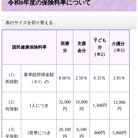
令和8年度の保険料率について
表のサイズを切り替える
子ども
医療
支援
介護分
国民健康保険料率
分
（※3）
分
金分
（※2）
（1）
基準総所得金額
8.60％
2.59％
0.35％
2.81％
所得割
（※1）の
（2）
32,000
10,000
12,000
1人につき
1,300円
円
均等割
円
円
（3）
20,100
6,100
1世帯につき
800円
5,800円
平等割
円
円