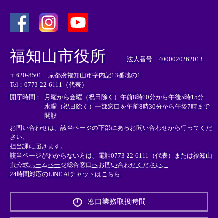
＜
＜
＜
外
外
外
福知山市役所
部
部
部
法人番号 4000020262013
リ
リ
リ
〒620-8501 京都府福知山市字内記13番地の1
ン
ン
ン
Tel：0773-22-6111（代表）
ク
ク
ク
＞
＞
＞
開庁時間：
月曜から金曜（祝日除く）午前8時30分から午後5時15分
水曜（祝日除く）一部窓口を午前8時30分から午後7時まで
開設
お問い合わせは、該当ページの下部にあるお問い合わせから行ってくだ
さい。
担当課に届きます。
該当ページがわからない方は、電話0773-22-6111（代表）または
福知山
市公式ホームページ総合窓口へお問い合わせください。
24時間対応のLINE AIチャットはこちら
＜
外
窓口業務取扱時間
部
リ