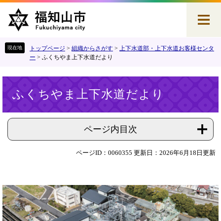
ペ
メ
ー
ニ
ジ
ュ
の
ー
先
を
トップページ
>
組織からさがす
>
上下水道部・上下水道お客様センタ
頭
飛
ー
>
ふくちやま上下水道だより
で
ば
す
し
本
。
て
ふくちやま上下水道だより
文
本
文
へ
ページ内目次
ページID：0060355
更新日：2026年6月18日更新