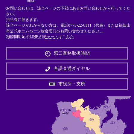
開設
お問い合わせは、該当ページの下部にあるお問い合わせから行ってくだ
さい。
担当課に届きます。
該当ページがわからない方は、電話0773-22-6111（代表）または
福知山
市公式ホームページ総合窓口へお問い合わせください。
24時間対応のLINE AIチャットはこちら
＜
外
窓口業務取扱時間
部
リ
ン
各課直通ダイヤル
ク
＞
市役所・支所