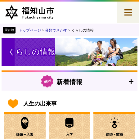
ペ
メ
ー
ニ
ジ
ュ
の
ー
先
を
トップページ
>
分類でさがす
>
くらしの情報
頭
飛
本
で
ば
文
す
し
くらしの情報
。
て
本
文
へ
新着情報
人生の出来事
妊娠～入園
入学
結婚・離婚