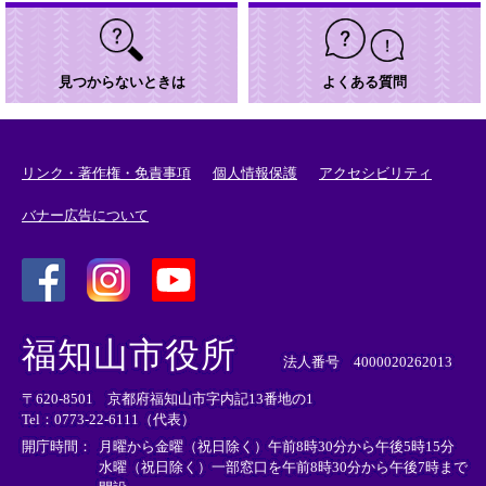
見つからないときは
よくある質問
リンク・著作権・免責事項
個人情報保護
アクセシビリティ
バナー広告について
＜
＜
＜
外
外
外
福知山市役所
部
部
部
法人番号 4000020262013
リ
リ
リ
〒620-8501 京都府福知山市字内記13番地の1
ン
ン
ン
Tel：0773-22-6111（代表）
ク
ク
ク
＞
＞
＞
開庁時間：
月曜から金曜（祝日除く）午前8時30分から午後5時15分
水曜（祝日除く）一部窓口を午前8時30分から午後7時まで