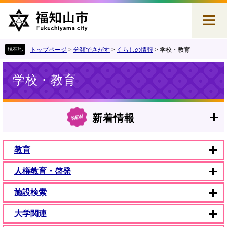
ペ
メ
ー
ニ
ジ
ュ
の
ー
先
を
トップページ
>
分類でさがす
>
くらしの情報
>
学校・教育
頭
飛
本
で
ば
学校・教育
文
す
し
。
て
本
文
新着情報
へ
教育
人権教育・啓発
施設検索
大学関連