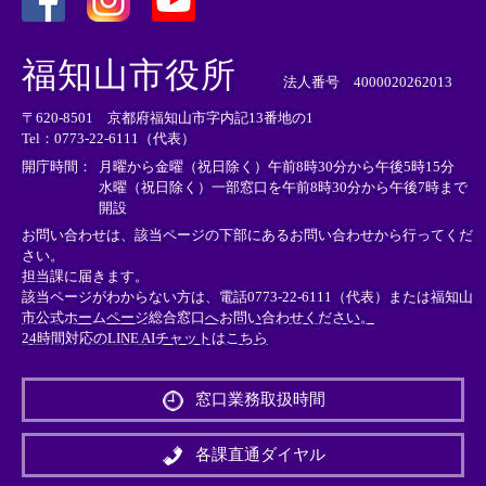
＜
＜
＜
外
外
外
福知山市役所
部
部
部
法人番号 4000020262013
リ
リ
リ
〒620-8501 京都府福知山市字内記13番地の1
ン
ン
ン
Tel：0773-22-6111（代表）
ク
ク
ク
＞
＞
＞
開庁時間：
月曜から金曜（祝日除く）午前8時30分から午後5時15分
水曜（祝日除く）一部窓口を午前8時30分から午後7時まで
開設
お問い合わせは、該当ページの下部にあるお問い合わせから行ってくだ
さい。
担当課に届きます。
該当ページがわからない方は、電話0773-22-6111（代表）または
福知山
市公式ホームページ総合窓口へお問い合わせください。
24時間対応のLINE AIチャットはこちら
＜
外
窓口業務取扱時間
部
リ
ン
各課直通ダイヤル
ク
＞