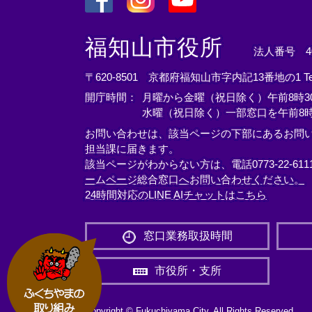
＜
＜
＜
外
外
外
福知山市役所
法人番号 400
部
部
部
リ
リ
リ
〒620-8501 京都府福知山市字内記13番地の1
T
ン
ン
ン
開庁時間：
月曜から金曜（祝日除く）午前8時30
ク
ク
ク
水曜（祝日除く）一部窓口を午前8時
＞
＞
＞
お問い合わせは、該当ページの下部にあるお問
担当課に届きます。
該当ページがわからない方は、電話0773-22-61
ームページ総合窓口へお問い合わせください。
24時間対応のLINE AIチャットはこちら
＜
外
窓口業務取扱時間
部
リ
市役所・支所
ン
ク
＞
Copyright © Fukuchiyama City. All Rights Reserved.