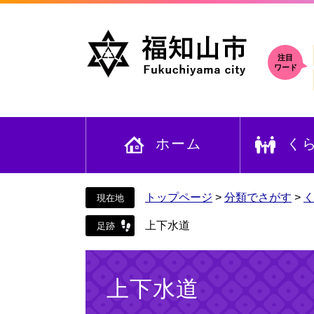
ペ
メ
ー
ニ
ジ
ュ
の
ー
注目
ワード
先
を
頭
飛
で
ば
す
し
ホーム
く
。
て
本
文
へ
トップページ
>
分類でさがす
>
上下水道
本
文
上下水道