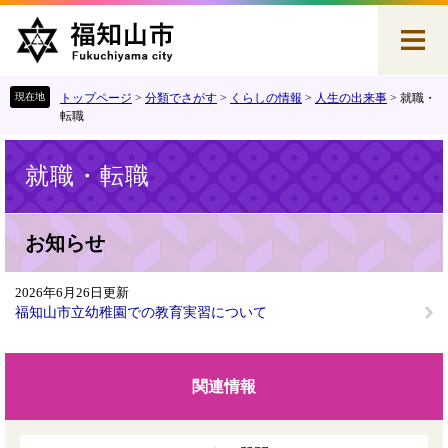
ペ
メ
ー
ニ
ジ
ュ
の
ー
先
を
トップページ
>
分類でさがす
>
くらしの情報
>
人生の出来事
>
就職・
頭
飛
転職
で
ば
本
す
し
就職・転職
文
。
て
本
文
お知らせ
へ
2026年6月26日更新
福知山市立幼稚園での教育実習について
関連情報