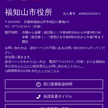
＜
＜
＜
外
外
外
福知山市役所
部
部
部
法人番号 4000020262013
リ
リ
リ
〒620-8501 京都府福知山市字内記13番地の1
ン
ン
ン
Tel：0773-22-6111（代表）
ク
ク
ク
＞
＞
＞
開庁時間：
月曜から金曜（祝日除く）午前8時30分から午後5時15分
水曜（祝日除く）一部窓口を午前8時30分から午後7時まで
開設
お問い合わせは、該当ページの下部にあるお問い合わせから行ってくだ
さい。
担当課に届きます。
該当ページがわからない方は、電話0773-22-6111（代表）または
福知山
市公式ホームページ総合窓口へお問い合わせください。
24時間対応のLINE AIチャットはこちら
＜
外
窓口業務取扱時間
部
リ
ン
各課直通ダイヤル
ク
＞