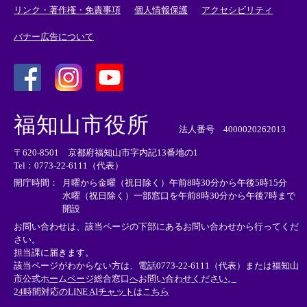
リンク・著作権・免責事項
個人情報保護
アクセシビリティ
バナー広告について
＜
＜
＜
外
外
外
福知山市役所
部
部
部
法人番号 4000020262013
リ
リ
リ
〒620-8501 京都府福知山市字内記13番地の1
ン
ン
ン
Tel：0773-22-6111（代表）
ク
ク
ク
＞
＞
＞
開庁時間：
月曜から金曜（祝日除く）午前8時30分から午後5時15分
水曜（祝日除く）一部窓口を午前8時30分から午後7時まで
開設
お問い合わせは、該当ページの下部にあるお問い合わせから行ってくだ
さい。
担当課に届きます。
該当ページがわからない方は、電話0773-22-6111（代表）または
福知山
市公式ホームページ総合窓口へお問い合わせください。
24時間対応のLINE AIチャットはこちら
＜