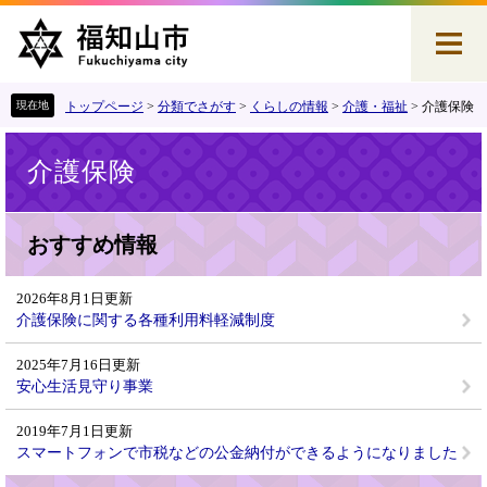
ペ
メ
ー
ニ
ジ
ュ
の
ー
先
を
トップページ
>
分類でさがす
>
くらしの情報
>
介護・福祉
>
介護保険
頭
飛
本
で
ば
介護保険
文
す
し
。
て
本
文
おすすめ情報
へ
2026年8月1日更新
介護保険に関する各種利用料軽減制度
2025年7月16日更新
安心生活見守り事業
2019年7月1日更新
スマートフォンで市税などの公金納付ができるようになりました