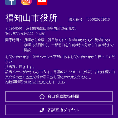
＜
＜
＜
外
外
外
福知山市役所
部
部
部
法人番号 4000020262013
リ
リ
リ
〒620-8501 京都府福知山市字内記13番地の1
ン
ン
ン
Tel：0773-22-6111（代表）
ク
ク
ク
＞
＞
＞
開庁時間：
月曜から金曜（祝日除く）午前8時30分から午後5時15分
水曜（祝日除く）一部窓口を午前8時30分から午後7時まで
開設
お問い合わせは、該当ページの下部にあるお問い合わせから行ってくだ
さい。
担当課に届きます。
該当ページがわからない方は、電話0773-22-6111（代表）または
福知山
市公式ホームページ総合窓口へお問い合わせください。
24時間対応のLINE AIチャットはこちら
＜
外
窓口業務取扱時間
部
リ
ン
各課直通ダイヤル
ク
＞