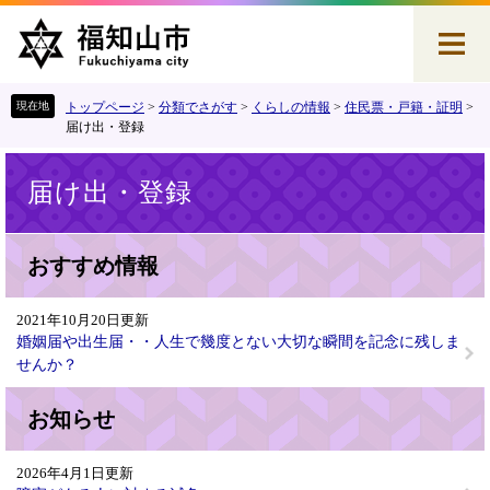
ペ
メ
ー
ニ
ジ
ュ
の
ー
先
を
トップページ
>
分類でさがす
>
くらしの情報
>
住民票・戸籍・証明
>
頭
飛
届け出・登録
で
ば
本
す
し
届け出・登録
文
。
て
本
文
おすすめ情報
へ
2021年10月20日更新
婚姻届や出生届・・人生で幾度とない大切な瞬間を記念に残しま
せんか？
お知らせ
2026年4月1日更新