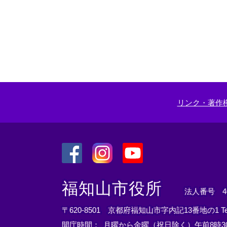
リンク・著作
＜
＜
＜
外
外
外
福知山市役所
法人番号 400
部
部
部
リ
リ
リ
〒620-8501 京都府福知山市字内記13番地の1
T
ン
ン
ン
開庁時間：
月曜から金曜（祝日除く）午前8時30