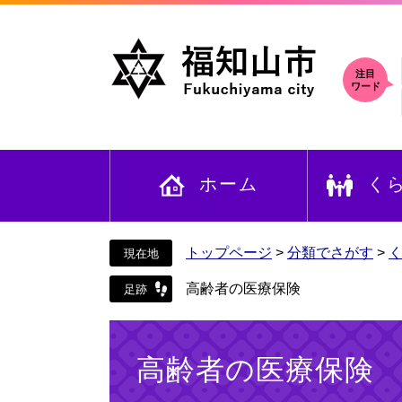
ペ
メ
ー
ニ
ジ
ュ
の
ー
注目
ワード
先
を
頭
飛
で
ば
す
し
ホーム
く
。
て
本
文
へ
トップページ
>
分類でさがす
>
高齢者の医療保険
本
文
高齢者の医療保険