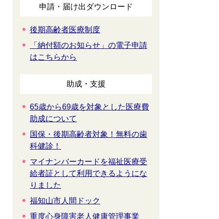
申請・届け出ダウンロード
後期高齢者医療制度
「納付額のお知らせ」の電子申請
はこちらから
助成・支援
65歳から69歳を対象とした医療費
助成について
国保・後期高齢者対象！無料の歯
科健診！
マイナンバーカードを福祉医療受
給者証として利用できるようにな
りました
福知山市人間ドック
重度心身障害老人健康管理事業