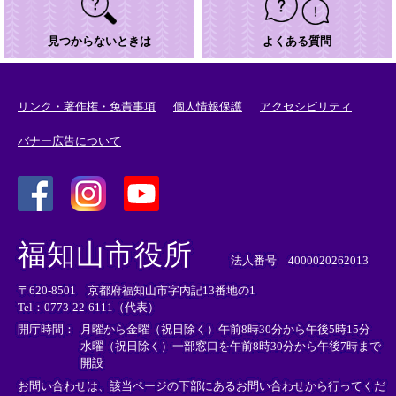
見つからないときは
よくある質問
リンク・著作権・免責事項
個人情報保護
アクセシビリティ
バナー広告について
＜
＜
＜
外
外
外
福知山市役所
部
部
部
法人番号 4000020262013
リ
リ
リ
〒620-8501 京都府福知山市字内記13番地の1
ン
ン
ン
Tel：0773-22-6111（代表）
ク
ク
ク
＞
＞
＞
開庁時間：
月曜から金曜（祝日除く）午前8時30分から午後5時15分
水曜（祝日除く）一部窓口を午前8時30分から午後7時まで
開設
お問い合わせは、該当ページの下部にあるお問い合わせから行ってくだ