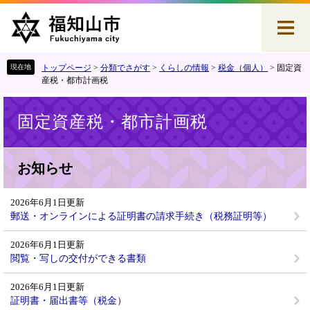
ペ
メ
ー
ニ
ジ
ュ
の
ー
先
を
トップページ
>
分類でさがす
>
くらしの情報
>
税金（個人）
>
固定資
頭
飛
産税・都市計画税
で
ば
本
す
し
固定資産税・都市計画税
文
。
て
本
文
お知らせ
へ
2026年6月1日更新
郵送・オンラインによる証明書の請求手続き（税務証明等）
2026年6月1日更新
閲覧・写しの交付ができる書類
2026年6月1日更新
証明書・届出書等（税金）