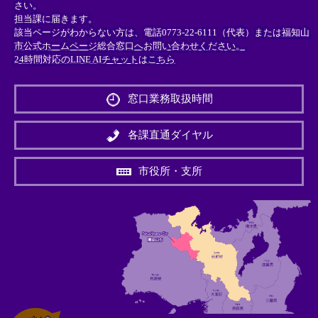
さい。
担当課に届きます。
該当ページがわからない方は、電話0773-22-6111（代表）または
福知山
市公式ホームページ総合窓口へお問い合わせください。
24時間対応のLINE AIチャットはこちら
＜
外
窓口業務取扱時間
部
リ
ン
各課直通ダイヤル
ク
＞
市役所・支所