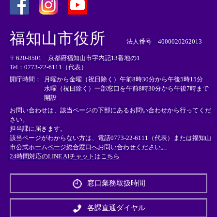
＜
＜
＜
外
外
外
福知山市役所
部
部
部
法人番号 4000020262013
リ
リ
リ
〒620-8501 京都府福知山市字内記13番地の1
ン
ン
ン
Tel：0773-22-6111（代表）
ク
ク
ク
＞
＞
＞
開庁時間：
月曜から金曜（祝日除く）午前8時30分から午後5時15分
水曜（祝日除く）一部窓口を午前8時30分から午後7時まで
開設
お問い合わせは、該当ページの下部にあるお問い合わせから行ってくだ
さい。
担当課に届きます。
該当ページがわからない方は、電話0773-22-6111（代表）または
福知山
市公式ホームページ総合窓口へお問い合わせください。
24時間対応のLINE AIチャットはこちら
＜
外
窓口業務取扱時間
部
リ
ン
各課直通ダイヤル
ク