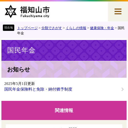
ペ
メ
ー
ニ
ジ
ュ
の
ー
先
を
トップページ
>
分類でさがす
>
くらしの情報
>
健康保険・年金
>
国民
頭
飛
年金
で
ば
本
す
し
国民年金
文
。
て
本
文
お知らせ
へ
2025年5月1日更新
国民年金保険料と免除・納付猶予制度
関連情報