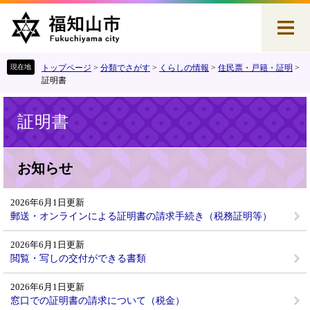
ペ
メ
ー
ニ
ジ
ュ
の
ー
先
を
トップページ
>
分類でさがす
>
くらしの情報
>
住民票・戸籍・証明
>
頭
飛
証明書
で
ば
本
す
し
証明書
文
。
て
本
文
お知らせ
へ
2026年6月1日更新
郵送・オンラインによる証明書の請求手続き（税務証明等）
2026年6月1日更新
閲覧・写しの交付ができる書類
2026年6月1日更新
窓口での証明書の請求について（税金）