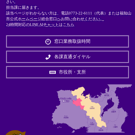
さい。
担当課に届きます。
該当ページがわからない方は、電話0773-22-6111（代表）または
福知山
市公式ホームページ総合窓口へお問い合わせください。
24時間対応のLINE AIチャットはこちら
＜
外
窓口業務取扱時間
部
リ
ン
各課直通ダイヤル
ク
＞
市役所・支所