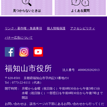
見つからないときは
よくある質問
リンク・著作権・免責事項
個人情報保護
アクセシビリティ
バナー広告について
＜
＜
＜
外
外
外
福知山市役所
部
部
部
法人番号 4000020262013
リ
リ
リ
〒620-8501 京都府福知山市字内記13番地の1
ン
ン
ン
Tel：0773-22-6111（代表）
ク
ク
ク
＞
＞
＞
開庁時間：
月曜から金曜（祝日除く）午前8時30分から午後5時15分
水曜（祝日除く）一部窓口を午前8時30分から午後7時まで
開設
お問い合わせは、該当ページの下部にあるお問い合わせから行ってくだ