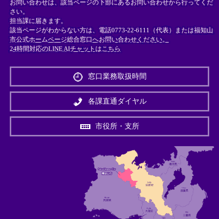
お問い合わせは、該当ページの下部にあるお問い合わせから行ってくだ
さい。
担当課に届きます。
該当ページがわからない方は、電話0773-22-6111（代表）または
福知山
市公式ホームページ総合窓口へお問い合わせください。
24時間対応のLINE AIチャットはこちら
＜
外
窓口業務取扱時間
部
リ
ン
各課直通ダイヤル
ク
＞
市役所・支所