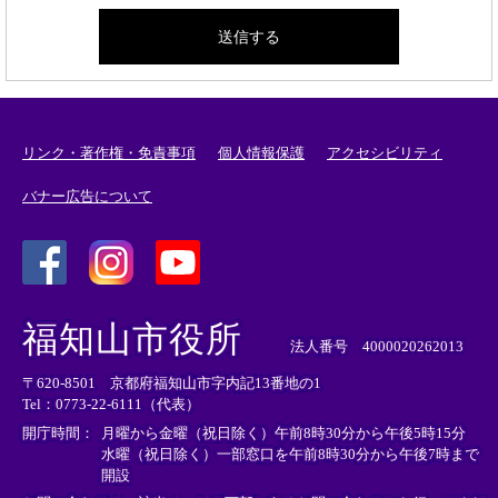
リンク・著作権・免責事項
個人情報保護
アクセシビリティ
バナー広告について
＜
＜
＜
外
外
外
福知山市役所
部
部
部
法人番号 4000020262013
リ
リ
リ
〒620-8501 京都府福知山市字内記13番地の1
ン
ン
ン
Tel：0773-22-6111（代表）
ク
ク
ク
＞
＞
＞
開庁時間：
月曜から金曜（祝日除く）午前8時30分から午後5時15分
水曜（祝日除く）一部窓口を午前8時30分から午後7時まで
開設