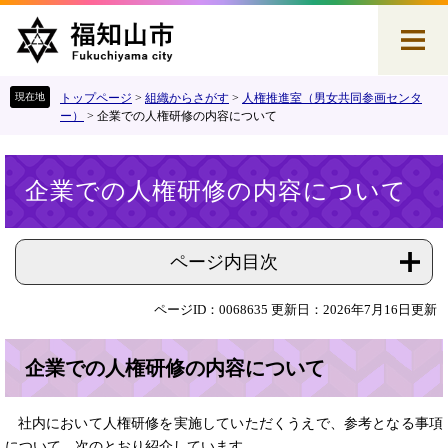
ペ
メ
ー
ニ
ジ
ュ
の
ー
先
を
トップページ
>
組織からさがす
>
人権推進室（男女共同参画センタ
頭
飛
ー）
>
企業での人権研修の内容について
で
ば
す
し
本
。
て
企業での人権研修の内容について
文
本
文
へ
ページ内目次
ページID：0068635
更新日：2026年7月16日更新
企業での人権研修の内容について
社内において人権研修を実施していただくうえで、参考となる事項
について、次のとおり紹介しています。