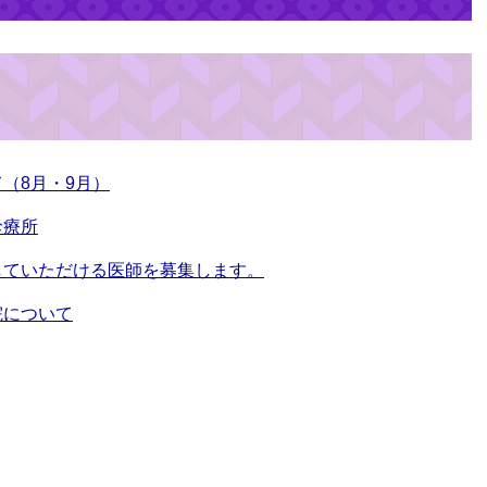
（8月・9月）
診療所
していただける医師を募集します。
院について