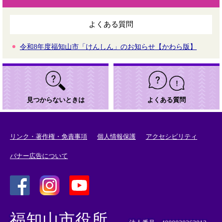
よくある質問
令和8年度福知山市「けんしん」のお知らせ【かわら版】
見つからないときは
よくある質問
リンク・著作権・免責事項
個人情報保護
アクセシビリティ
バナー広告について
＜
＜
＜
外
外
外
福知山市役所
部
部
部