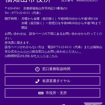
法人番号 4000020262013
リ
リ
リ
〒620-8501 京都府福知山市字内記13番地の1
ン
ン
ン
Tel：0773-22-6111（代表）
ク
ク
ク
＞
＞
＞
開庁時間：
月曜から金曜（祝日除く）午前8時30分から午後5時15分
水曜（祝日除く）一部窓口を午前8時30分から午後7時まで
開設
お問い合わせは、該当ページの下部にあるお問い合わせから行ってくだ
さい。
担当課に届きます。
該当ページがわからない方は、電話0773-22-6111（代表）または
福知山
市公式ホームページ総合窓口へお問い合わせください。
24時間対応のLINE AIチャットはこちら
＜
外
窓口業務取扱時間
部
リ
ン
各課直通ダイヤル
ク
＞
市役所・支所