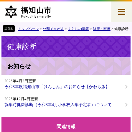
ペ
メ
ー
ニ
ジ
ュ
の
ー
先
を
トップページ
>
分類でさがす
>
くらしの情報
>
健康・医療
>
健康診断
頭
飛
本
で
ば
健康診断
文
す
し
。
て
本
文
お知らせ
へ
2026年4月2日更新
令和8年度福知山市「けんしん」のお知らせ【かわら版】
2025年12月4日更新
就学時健康診断（令和8年4月小学校入学予定者）について
関連情報