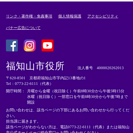
リンク・著作権・免責事項
個人情報保護
アクセシビリティ
バナー広告について
＜
＜
＜
外
外
外
福知山市役所
部
部
部
法人番号 4000020262013
リ
リ
リ
〒620-8501 京都府福知山市字内記13番地の1
ン
ン
ン
Tel：0773-22-6111（代表）
ク
ク
ク
＞
＞
＞
開庁時間：
月曜から金曜（祝日除く）午前8時30分から午後5時15分
水曜（祝日除く）一部窓口を午前8時30分から午後7時まで
開設
お問い合わせは、該当ページの下部にあるお問い合わせから行ってくだ
さい。
担当課に届きます。
該当ページがわからない方は、電話0773-22-6111（代表）または
福知山
市公式ホームページ総合窓口へお問い合わせください。