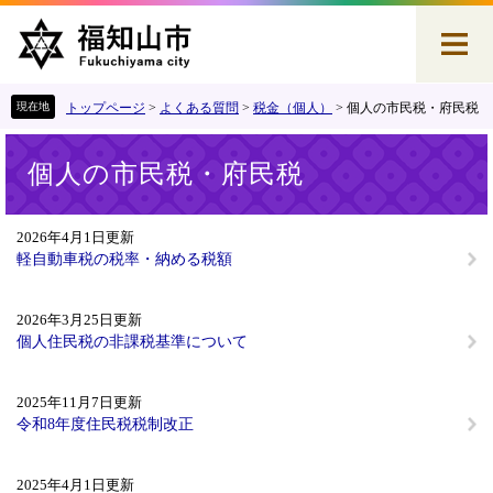
ペ
メ
ー
ニ
ジ
ュ
の
ー
先
を
トップページ
>
よくある質問
>
税金（個人）
>
個人の市民税・府民税
頭
飛
本
で
ば
個人の市民税・府民税
文
す
し
。
て
本
2026年4月1日更新
文
軽自動車税の税率・納める税額
へ
2026年3月25日更新
個人住民税の非課税基準について
2025年11月7日更新
令和8年度住民税税制改正
2025年4月1日更新