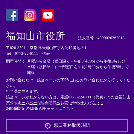
＜
＜
＜
外
外
外
福知山市役所
部
部
部
法人番号 4000020262013
リ
リ
リ
〒620-8501 京都府福知山市字内記13番地の1
ン
ン
ン
Tel：0773-22-6111（代表）
ク
ク
ク
＞
＞
＞
開庁時間：
月曜から金曜（祝日除く）午前8時30分から午後5時15分
水曜（祝日除く）一部窓口を午前8時30分から午後7時まで
開設
お問い合わせは、該当ページの下部にあるお問い合わせから行ってくだ
さい。
担当課に届きます。
該当ページがわからない方は、電話0773-22-6111（代表）または
福知山
市公式ホームページ総合窓口へお問い合わせください。
24時間対応のLINE AIチャットはこちら
＜
外
窓口業務取扱時間
部
リ