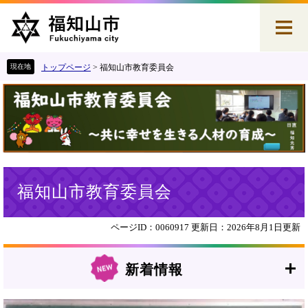
ペ
メ
ー
ニ
ジ
ュ
の
ー
先
を
トップページ
>
福知山市教育委員会
頭
飛
で
ば
す
し
。
て
本
文
へ
本
福知山市教育委員会
文
ページID：0060917
更新日：2026年8月1日更新
新着情報