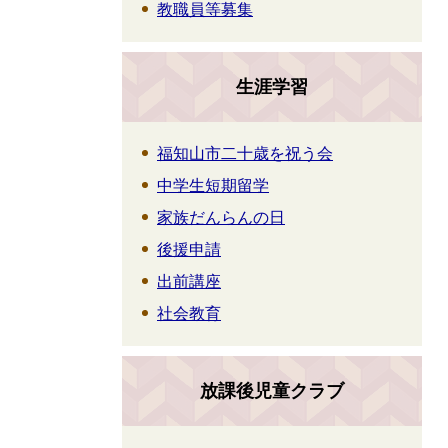
教職員等募集
生涯学習
福知山市二十歳を祝う会
中学生短期留学
家族だんらんの日
後援申請
出前講座
社会教育
放課後児童クラブ