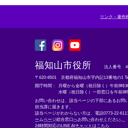
リンク・著作
＜
＜
＜
外
外
外
福知山市役所
法人番号 400
部
部
部
リ
リ
リ
〒620-8501 京都府福知山市字内記13番地の1
T
ン
ン
ン
開庁時間：
月曜から金曜（祝日除く）午前8時30
ク
ク
ク
水曜（祝日除く）一部窓口を午前8時
＞
＞
＞
お問い合わせは、該当ページの下部にあるお問
担当課に届きます。
該当ページがわからない方は、電話0773-22-61
ームページ総合窓口へお問い合わせください。
24時間対応のLINE AIチャットはこちら