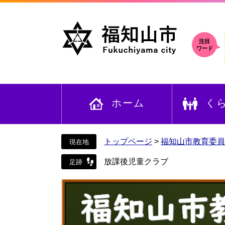
ペ
メ
ー
ニ
ジ
ュ
の
ー
注目
ワード
先
を
頭
飛
で
ば
す
し
ホーム
く
。
て
本
文
へ
トップページ
>
福知山市教育委員
放課後児童クラブ