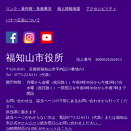
リンク・著作権・免責事項
個人情報保護
アクセシビリティ
バナー広告について
＜
＜
＜
外
外
外
福知山市役所
部
部
部
法人番号 4000020262013
リ
リ
リ
〒620-8501 京都府福知山市字内記13番地の1
ン
ン
ン
Tel：0773-22-6111（代表）
ク
ク
ク
＞
＞
＞
開庁時間：
月曜から金曜（祝日除く）午前8時30分から午後5時15分
水曜（祝日除く）一部窓口を午前8時30分から午後7時まで
開設
お問い合わせは、該当ページの下部にあるお問い合わせから行ってくだ
さい。
担当課に届きます。
該当ページがわからない方は、電話0773-22-6111（代表）または
福知山
市公式ホームページ総合窓口へお問い合わせください。
24時間対応のLINE AIチャットはこちら