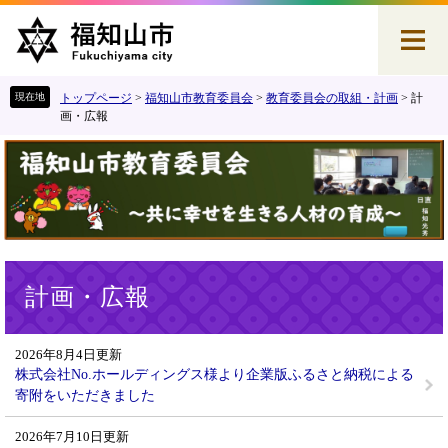
ペ
メ
ー
ニ
ジ
ュ
の
ー
先
を
トップページ
>
福知山市教育委員会
>
教育委員会の取組・計画
>
計
頭
飛
画・広報
で
ば
す
し
。
て
本
文
へ
本
計画・広報
文
2026年8月4日更新
株式会社No.ホールディングス様より企業版ふるさと納税による
寄附をいただきました
2026年7月10日更新