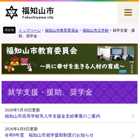
ペ
メ
ー
ニ
ジ
ュ
の
ー
先
を
トップページ
>
福知山市教育委員会
>
福知山市立学校
>
就学支援・援
頭
飛
助、奨学金
で
ば
す
し
。
て
本
文
へ
本
就学支援・援助、奨学金
文
2026年5月30日更新
福知山市高等学校等入学支援金支給事業のご案内
2026年4月8日更新
令和8年度 福知山市就学援助制度のお知らせ