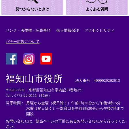
見つからないときは
よくある質問
リンク・著作権・免責事項
個人情報保護
アクセシビリティ
バナー広告について
＜
＜
＜
外
外
外
福知山市役所
部
部
部
法人番号 4000020262013
リ
リ
リ
〒620-8501 京都府福知山市字内記13番地の1
ン
ン
ン
Tel：0773-22-6111（代表）
ク
ク
ク
＞
＞
＞
開庁時間：
月曜から金曜（祝日除く）午前8時30分から午後5時15分
水曜（祝日除く）一部窓口を午前8時30分から午後7時まで
開設
お問い合わせは、該当ページの下部にあるお問い合わせから行ってくだ
さい。