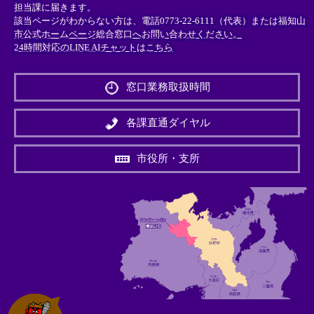
担当課に届きます。
該当ページがわからない方は、電話0773-22-6111（代表）または
福知山
市公式ホームページ総合窓口へお問い合わせください。
24時間対応のLINE AIチャットはこちら
＜
外
窓口業務取扱時間
部
リ
ン
各課直通ダイヤル
ク
＞
市役所・支所