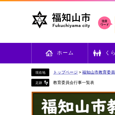
ペ
メ
ー
ニ
ジ
ュ
の
ー
注目
ワード
先
を
頭
飛
で
ば
す
し
ホーム
く
。
て
本
文
へ
トップページ
>
福知山市教育委員
教育委員会行事一覧表