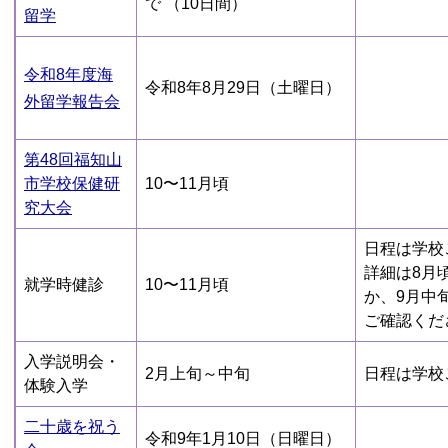
で （10日間）
留学
令和8年度海
令和8年8月29日（土曜日）
外留学報告会
第48回福知山
市学校保健研
10〜11月頃
究大会
日程は学校
詳細は8月
就学時健診
10〜11月頃
か、9月中
ご確認くだ
入学説明会・
2月上旬～中旬
日程は学校
体験入学
二十歳を祝う
令和9年1月10日（日曜日）