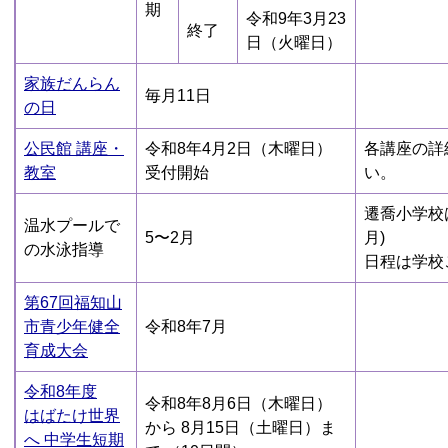
期
令和9年3月23
終了
日（火曜日）
家族だんらん
毎月11日
の日
公民館 講座・
令和8年4月2日（木曜日）
各講座の詳
教室
受付開始
い。
遷喬小学校
温水プールで
5〜2月
月)
の水泳指導
日程は学校
第67回福知山
市青少年健全
令和8年7月
育成大会
令和8年度
令和8年8月6日（木曜日）
はばたけ世界
から 8月15日（土曜日）ま
へ 中学生短期