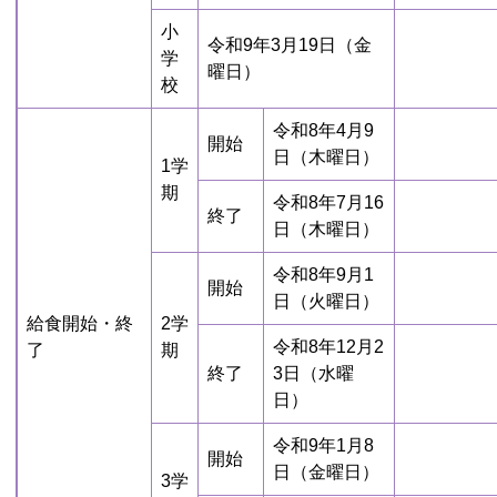
小
令和9年3月19日（金
学
曜日）
校
令和8年4月9
開始
日（木曜日）
1学
期
令和8年7月16
終了
日（木曜日）
令和8年9月1
開始
日（火曜日）
給食開始・終
2学
令和8年12月2
了
期
終了
3日（水曜
日）
令和9年1月8
開始
日（金曜日）
3学