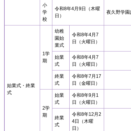
小
令和8年4月9日（木曜
学
夜久野学園
日）
校
幼稚
令和8年4月7
園始
日（火曜日）
業式
1学
始業
令和8年4月7
期
式
日（火曜日）
終業
令和8年7月17
式
日（金曜日）
始業式・終業
式
始業
令和8年9月1
式
日（火曜日）
2学
令和8年12月2
期
終業
4日（木曜
式
日）