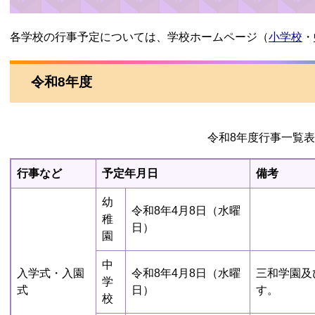
各学校の行事予定については、学校ホームページ（
小学校
・
令和8年度
令和8年度行事一覧表
行事など
予定年月日
備考
幼
令和8年4月8日（水曜
稚
日）
園
中
入学式・入園
令和8年4月8日（水曜
三和学園及
学
式
日）
す。
校