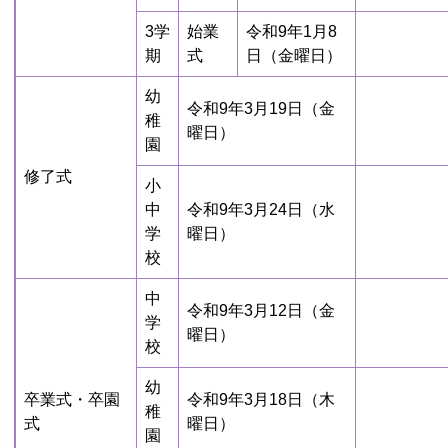
3学
始業
令和9年1月8
期
式
日（金曜日）
幼
令和9年3月19日（金
稚
曜日）
園
修了式
小
中
令和9年3月24日（水
学
曜日）
校
中
令和9年3月12日（金
学
曜日）
校
幼
卒業式・卒園
令和9年3月18日（木
稚
式
曜日）
園