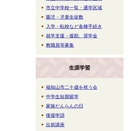
市立中学校一覧・通学区域
園児・児童生徒数
入学・転校など各種手続き
就学支援・援助、奨学金
教職員等募集
生涯学習
福知山市二十歳を祝う会
中学生短期留学
家族だんらんの日
後援申請
出前講座