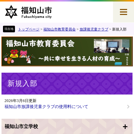
ペ
メ
ー
ニ
ジ
ュ
の
ー
先
を
トップページ
>
福知山市教育委員会
>
放課後児童クラブ
>
新規入部
頭
飛
で
ば
す
し
。
て
本
文
へ
本
新規入部
文
2026年3月6日更新
福知山市放課後児童クラブの使用料について
福知山市立学校