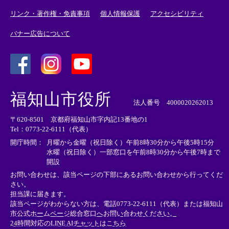
リンク・著作権・免責事項
個人情報保護
アクセシビリティ
バナー広告について
＜
＜
＜
外
外
外
福知山市役所
部
部
部
法人番号 4000020262013
リ
リ
リ
〒620-8501 京都府福知山市字内記13番地の1
ン
ン
ン
Tel：0773-22-6111（代表）
ク
ク
ク
＞
＞
＞
開庁時間：
月曜から金曜（祝日除く）午前8時30分から午後5時15分
水曜（祝日除く）一部窓口を午前8時30分から午後7時まで
開設
お問い合わせは、該当ページの下部にあるお問い合わせから行ってくだ
さい。
担当課に届きます。
該当ページがわからない方は、電話0773-22-6111（代表）または
福知山
市公式ホームページ総合窓口へお問い合わせください。
24時間対応のLINE AIチャットはこちら