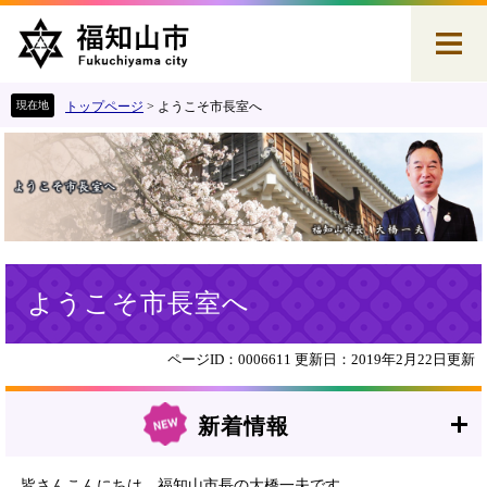
ペ
メ
ー
ニ
ジ
ュ
の
ー
先
を
トップページ
>
ようこそ市長室へ
頭
飛
で
ば
す
し
。
て
本
文
へ
本
ようこそ市長室へ
文
ページID：0006611
更新日：2019年2月22日更新
新着情報
皆さんこんにちは。福知山市長の大橋一夫です。