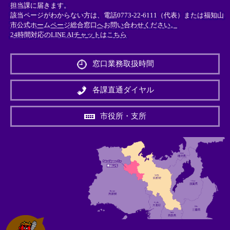
担当課に届きます。
該当ページがわからない方は、電話0773-22-6111（代表）または
福知山
市公式ホームページ総合窓口へお問い合わせください。
24時間対応のLINE AIチャットはこちら
＜
外
窓口業務取扱時間
部
リ
ン
各課直通ダイヤル
ク
＞
市役所・支所