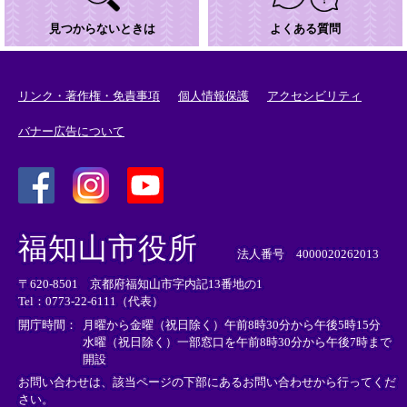
見つからないときは
よくある質問
リンク・著作権・免責事項
個人情報保護
アクセシビリティ
バナー広告について
＜
＜
＜
外
外
外
福知山市役所
部
部
部
法人番号 4000020262013
リ
リ
リ
〒620-8501 京都府福知山市字内記13番地の1
ン
ン
ン
Tel：0773-22-6111（代表）
ク
ク
ク
＞
＞
＞
開庁時間：
月曜から金曜（祝日除く）午前8時30分から午後5時15分
水曜（祝日除く）一部窓口を午前8時30分から午後7時まで
開設
お問い合わせは、該当ページの下部にあるお問い合わせから行ってくだ
さい。