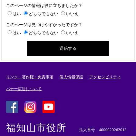
このページの情報は役に立ちましたか？
はい
どちらでもない
いいえ
このページは見つけやすかったですか？
はい
どちらでもない
いいえ
リンク・著作権・免責事項
個人情報保護
アクセシビリティ
バナー広告について
＜
＜
＜
外
外
外
福知山市役所
部
部
部
法人番号 4000020262013
リ
リ
リ