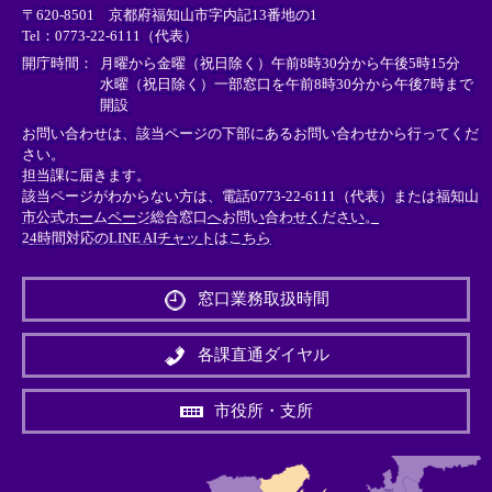
〒620-8501 京都府福知山市字内記13番地の1
ン
ン
ン
Tel：0773-22-6111（代表）
ク
ク
ク
＞
＞
＞
開庁時間：
月曜から金曜（祝日除く）午前8時30分から午後5時15分
水曜（祝日除く）一部窓口を午前8時30分から午後7時まで
開設
お問い合わせは、該当ページの下部にあるお問い合わせから行ってくだ
さい。
担当課に届きます。
該当ページがわからない方は、電話0773-22-6111（代表）または
福知山
市公式ホームページ総合窓口へお問い合わせください。
24時間対応のLINE AIチャットはこちら
＜
外
窓口業務取扱時間
部
リ
ン
各課直通ダイヤル
ク
＞
市役所・支所