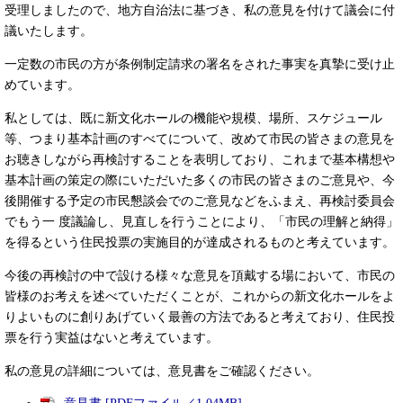
受理しましたので、地方自治法に基づき、私の意見を付けて議会に付
議いたします。
一定数の市民の方が条例制定請求の署名をされた事実を真摯に受け止
めています。
私としては、既に新文化ホールの機能や規模、場所、スケジュール
等、つまり基本計画のすべてについて、改めて市民の皆さまの意見を
お聴きしながら再検討することを表明しており、これまで基本構想や
基本計画の策定の際にいただいた多くの市民の皆さまのご意見や、今
後開催する予定の市民懇談会でのご意見などをふまえ、再検討委員会
でもう一 度議論し、見直しを行うことにより、「市民の理解と納得」
を得るという住民投票の実施目的が達成されるものと考えています。
今後の再検討の中で設ける様々な意見を頂戴する場において、市民の
皆様のお考えを述べていただくことが、これからの新文化ホールをよ
りよいものに創りあげていく最善の方法であると考えており、住民投
票を行う実益はないと考えています。
私の意見の詳細については、意見書をご確認ください。