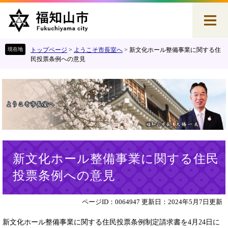
ペ
メ
ー
ニ
ジ
ュ
の
ー
先
を
トップページ
>
ようこそ市長室へ
>
新文化ホール整備事業に関する住
頭
飛
民投票条例への意見
で
ば
す
し
。
て
本
文
へ
本
新文化ホール整備事業に関する住民
文
投票条例への意見
ページID：0064947
更新日：2024年5月7日更新
新文化ホール整備事業に関する住民投票条例制定請求書を4月24日に