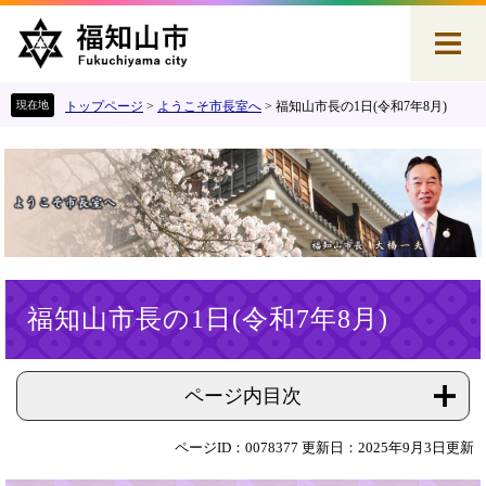
ペ
メ
ー
ニ
ジ
ュ
の
ー
先
を
トップページ
>
ようこそ市長室へ
>
福知山市長の1日(令和7年8月)
頭
飛
で
ば
す
し
。
て
本
文
へ
本
福知山市長の1日(令和7年8月)
文
ページ内目次
ページID：0078377
更新日：2025年9月3日更新