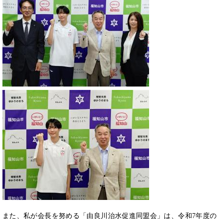
また、私が会長を努める「由良川治水促進同盟会」は、令和7年度の